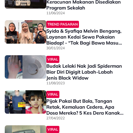
Keracunan Makanan Disediakan
Program Sekolah
11/06/2024
TREND PASARAN
Syida & Syafiqa Melvin Bengang,
Layanan Kedai Sewa Pakaian
Biadap! - “Tak Bagi Bawa Masuk
Budak, Anak Aku Tengah Tidur”
30/01/2024
VIRAL
Budak Lelaki Nak Jadi Spiderman
Biar Diri Digigit Labah-Labah
Jenis Black Widow
11/08/2023
VIRAL
Pijak Pakai But Bola, Tangan
Retak, Kemaluan Cedera, Apa
Dosa Mereka? 5 Kes Dera Kanak-
Kanak Paling Tragis!
27/04/2022
VIRAL