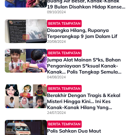
Buang Air Besar, Kanak-Kanak
19 Bulan Disahkan Hidap Kanser
Ovari Tahap 3
09/10/2024
BERITA TEMPATAN
Disangka Hilang, Rupanya
Terperangkap 9 Jam Dalam Lif
20/08/2024
BERITA TEMPATAN
Jumpa Alat Mainan S*ks, Bahan
Penganiayaan S*ksual Kanak-
Kanak… Polis Tangkap Semula
Suspek Culik Albertine Leo
04/08/2024
BERITA TEMPATAN
Berakhir Dengan Tragis & Kekal
Misteri Hingga Kini… Ini Kes
Kanak-Kanak Hilang Yang
Pernah Gemparkan Negara
24/07/2024
BERITA TEMPATAN
Polis Sahkan Dua Maut