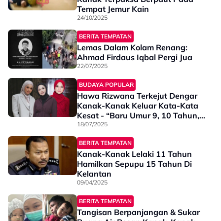
Tempat Jemur Kain
24/10/2025
BERITA TEMPATAN
Lemas Dalam Kolam Renang:
Ahmad Firdaus Iqbal Pergi Jua
22/07/2025
BUDAYA POPULAR
Hawa Rizwana Terkejut Dengar
Kanak-Kanak Keluar Kata-Kata
Kesat - “Baru Umur 9, 10 Tahun,
Bercakap Seolah Perkara Biasa…”
18/07/2025
BERITA TEMPATAN
Kanak-Kanak Lelaki 11 Tahun
Hamilkan Sepupu 15 Tahun Di
Kelantan
09/04/2025
BERITA TEMPATAN
Tangisan Berpanjangan & Sukar