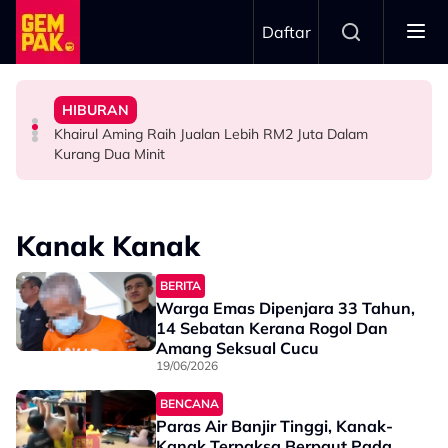
Skip to main content
Daftar
Hari…”
“Waktu Itu Aku Tiada, Pergi Nepal Naik Gunung 10
- Noraniza Idris
Jangan Terlalu Campuri Urusan Rumah Tangga Anak
HIBURAN
Imran Aqil Kongsi Detik Sukar Isteri Ketika Berpantang -
“Ada Yang Datang Menyapa, Teresak-Esak Menangis…”
“Biarlah Mereka Yang Pilih” - Jinggo Nasihat Ibu Bapa
Khairul Aming Raih Jualan Lebih RM2 Juta Dalam
HIBURAN
HIBURAN
SELEBRITI
Kurang Dua Minit
Kanak Kanak
BERITA
Warga Emas Dipenjara 33 Tahun,
14 Sebatan Kerana Rogol Dan
Amang Seksual Cucu
19/06/2026
BENCANA
Paras Air Banjir Tinggi, Kanak-
Kanak Terpaksa Berpaut Pada