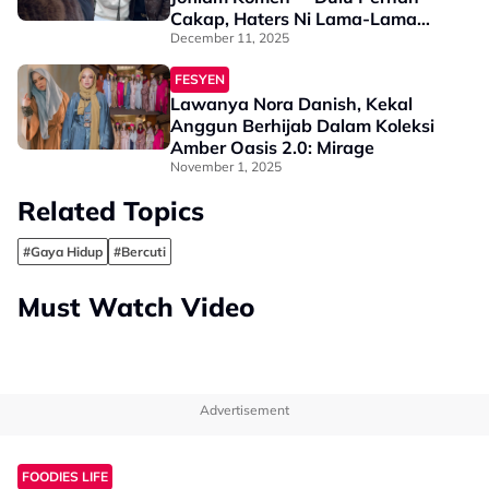
Cakap, Haters Ni Lama-Lama
Boleh Gila Tengok Saya”
December 11, 2025
FESYEN
Lawanya Nora Danish, Kekal
Anggun Berhijab Dalam Koleksi
Amber Oasis 2.0: Mirage
November 1, 2025
Related Topics
#Gaya Hidup
#Bercuti
Must Watch Video
Advertisement
FOODIES LIFE