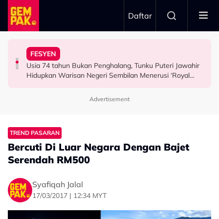
Skip to main content
Daftar
Airlines
Tangkap Ikan Segar Setiap Hari
FESYEN
“Saya Memang Suka Gaya Streetwear…” - Ezaidi Aziz
Tertelan Serpihan Lidi Sate, Wanita Saman Singapore
Permintaan Aneh Jared Leto Di Lokasi, Minta Nelayan
Usia 74 tahun Bukan Penghalang, Tunku Puteri Jawahir
HIBURAN
BERITA
HIBURAN
Hidupkan Warisan Negeri Sembilan Menerusi ‘Royal
Sembilan’
Advertisement
TREND PASARAN
Bercuti Di Luar Negara Dengan Bajet
Serendah RM500
Syafiqah Jalal
17/03/2017 | 12:34 MYT