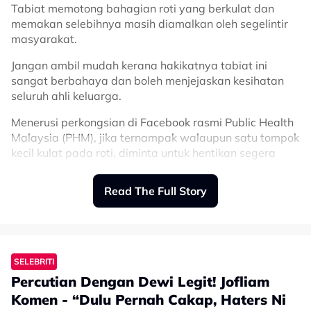
Tabiat memotong bahagian roti yang berkulat dan
memakan selebihnya masih diamalkan oleh segelintir
masyarakat.
Jangan ambil mudah kerana hakikatnya tabiat ini
sangat berbahaya dan boleh menjejaskan kesihatan
seluruh ahli keluarga.
Menerusi perkongsian di Facebook rasmi Public Health
Malaysia (PHM), jika ternampak walaupun satu tompok
kecil kulat pada roti, diminta untuk hentikan segera
tabiat memotong bahagian tersebut dan memakan
selebihnya kerana itu adalah ‘racun’ yang tidak
Read The Full Story
kelihatan.
“Siapa selalu buat macam ni? Nampak roti ada tompok
kulat sikit, kita cubit buang bahagian tu, lepastu bakar
dalam toaster kononnya kuman mati.
SELEBRITI
Percutian Dengan Dewi Legit! Jofliam
“Tolong berhenti tabiat ini. Anda sebenarnya sedang
menyuap racun ke dalam mulut keluarga,” kongsi PHM.
Komen - “Dulu Pernah Cakap, Haters Ni