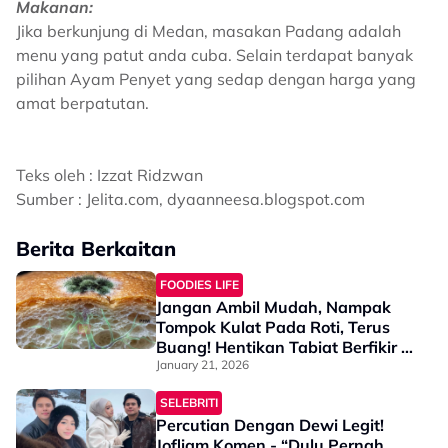
Makanan:
Jika berkunjung di Medan, masakan Padang adalah
menu yang patut anda cuba. Selain terdapat banyak
pilihan Ayam Penyet yang sedap dengan harga yang
amat berpatutan.
Teks oleh : Izzat Ridzwan
Sumber : Jelita.com, dyaanneesa.blogspot.com
Berita Berkaitan
FOODIES LIFE
Jangan Ambil Mudah, Nampak
Tompok Kulat Pada Roti, Terus
Buang! Hentikan Tabiat Berfikir -
“Bahagian Hijau Tu Je, Lain Boleh
January 21, 2026
Makan”
SELEBRITI
Percutian Dengan Dewi Legit!
Jofliam Komen - “Dulu Pernah