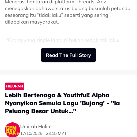
Menerusi hantaran di platform Threads, Ariz
menegaskan bahawa status bujang bukanlah petanda
seseorang itu “tidak laku” seperti yang sering
dilabelkan masyarakat.
“Orang yang single lama ni bukan sebab tak laku.
Selalu ada cerita di sebaliknya. ada yang dah serik
bercinta, ada yang tengah jaga parents yang uzur,”
Read The Full Story
katanya.
Dalam pada itu, Ariz juga menyatakan kebanyakan
orang tidak mengetahui usaha dan pengorbanan
HIBURAN
sebenar yang dilakukan oleh individu bujang dalam
mencari pasangan hidup.
Lebih Bertenaga & Youthful! Alpha
Nyanyikan Semula Lagu 'Bujang' - "Ia
Oleh itu, Ariz meminta agar masyrakat tidak
Peluang Besar Untuk..."
menghakimi mereka hanya kerana mereka tidak
mempunyai pasangan hidup.
Umirah Halim
17/10/2025 | 23:15 MYT
“And most of the time, kita tak tahu apa ikhtiar dan