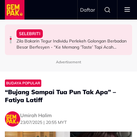
Skip to main content
Daftar
Komen Minggu Separuh Akhir
Teringin Sangat Nak Pergi…”
Undang Sebak - “5 Tahun, Al-Fatihah”
Terlaksana! Aliff Kimiey & Qilo Perlu Pulang, Semak
SELEBRITI
Aktor Popular Dakwa Kena Halau Dari KLFW - “Bukan
Kenang Pemergian Arwah Siti Sarah, Perkongsian Shuib
Big Stage Rocketfuel Recap: Permintaan OT8 Tak
Zila Bakarin Tegur Individu Perlekeh Golongan Berbadan
HIBURAN
HIBURAN
HIBURAN
Besar Berfesyen - “Ke Memang ‘Taste’ Tapi Acah
Hina?”
Advertisement
BUDAYA POPULAR
“Bujang Sampai Tua Pun Tak Apa” –
Fatiya Latiff
Umirah Halim
23/07/2025 | 20:55 MYT