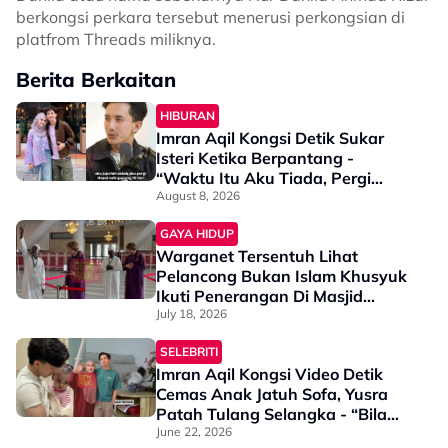
berkongsi perkara tersebut menerusi perkongsian di
platfrom Threads miliknya.
Berita Berkaitan
HIBURAN
Imran Aqil Kongsi Detik Sukar
Isteri Ketika Berpantang -
“Waktu Itu Aku Tiada, Pergi
Nepal Naik Gunung 10 Hari…”
August 8, 2026
GAYA HIDUP
Warganet Tersentuh Lihat
Pelancong Bukan Islam Khusyuk
Ikuti Penerangan Di Masjid
Negara
July 18, 2026
SELEBRITI
Imran Aqil Kongsi Video Detik
Cemas Anak Jatuh Sofa, Yusra
Patah Tulang Selangka - “Bila
Nampak Dia Menangis & Tak
June 22, 2026