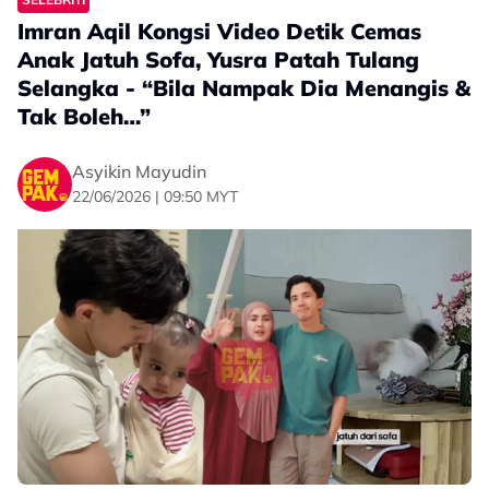
lalu.
menyifatkan pendekatan memperkenalkan Islam
Imran Aqil Kongsi Video Detik Cemas
Sumber:
Threads kopi and kids
melalui dialog, penerangan dan layanan mesra mampu
Anak Jatuh Sofa, Yusra Patah Tulang
memberi gambaran sebenar tentang keindahan
Related Topics
Selangka - “Bila Nampak Dia Menangis &
agama kepada pelancong asing.
Tak Boleh…”
#Imran Aqil
#Dahlia Rizal
#postpartum depression
#berpantang
#Nepal
Asyikin Mayudin
22/06/2026 | 09:50 MYT
Warganet Kongsi Pengalaman Berdakwah Kepada
Pelancong
Di ruangan komen, seorang pengguna media sosial