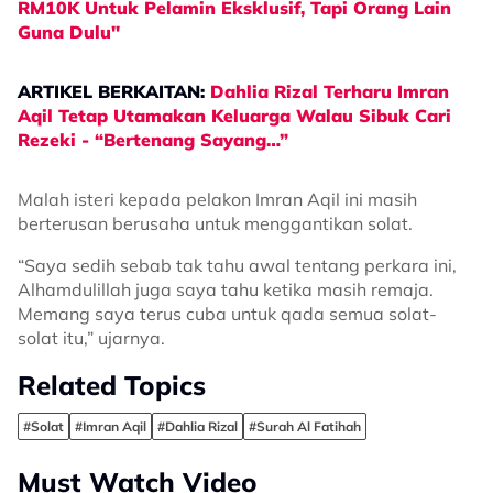
RM10K Untuk Pelamin Eksklusif, Tapi Orang Lain
Guna Dulu"
ARTIKEL BERKAITAN:
Dahlia Rizal Terharu Imran
Aqil Tetap Utamakan Keluarga Walau Sibuk Cari
Rezeki - “Bertenang Sayang…”
Malah isteri kepada pelakon Imran Aqil ini masih
berterusan berusaha untuk menggantikan solat.
“Saya sedih sebab tak tahu awal tentang perkara ini,
Alhamdulillah juga saya tahu ketika masih remaja.
Memang saya terus cuba untuk qada semua solat-
solat itu,” ujarnya.
Related Topics
#Solat
#Imran Aqil
#Dahlia Rizal
#Surah Al Fatihah
Must Watch Video