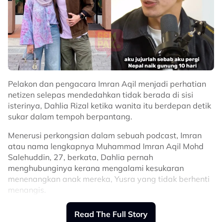
Pelakon dan pengacara Imran Aqil menjadi perhatian
netizen selepas mendedahkan tidak berada di sisi
isterinya, Dahlia Rizal ketika wanita itu berdepan detik
sukar dalam tempoh berpantang.
Menerusi perkongsian dalam sebuah podcast, Imran
atau nama lengkapnya Muhammad Imran Aqil Mohd
Salehuddin, 27, berkata, Dahlia pernah
menghubunginya kerana mengalami kesukaran
menenangkan anak mereka, Yusra yang tidak berhenti
menangis.
“Ada momen di mana Dahlia beritahu saya yang dia
Read The Full Story
tak boleh nak tidurkan Yusra.