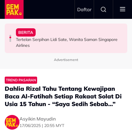
Skip to main content
Daftar
Sembilan’
Hidupkan Warisan Negeri Sembilan Menerusi ‘Royal
Tangkap Ikan Segar Setiap Hari
Penduduk Satu Flat Sebab Nenek Tak Mahu Pindah
BERITA
Usia 74 tahun Bukan Penghalang, Tunku Puteri Jawahir
Permintaan Aneh Jared Leto Di Lokasi, Minta Nelayan
Pernah Hidup Miskin Tegar, A$AP Bayar Sewa
Tertelan Serpihan Lidi Sate, Wanita Saman Singapore
FESYEN
HIBURAN
HIBURAN
Airlines
Advertisement
TREND PASARAN
Dahlia Rizal Tahu Tentang Kewajipan
Baca Al-Fatihah Setiap Rakaat Solat Di
Usia 15 Tahun - “Saya Sedih Sebab…”
Asyikin Mayudin
17/06/2025 | 20:55 MYT