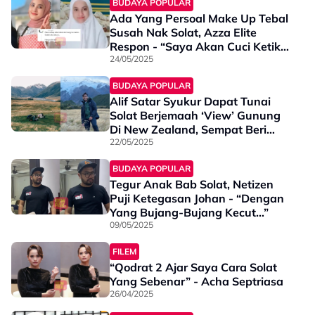
BUDAYA POPULAR
Ada Yang Persoal Make Up Tebal
Susah Nak Solat, Azza Elite
Respon - “Saya Akan Cuci Ketika
Nak Solat"
24/05/2025
BUDAYA POPULAR
Alif Satar Syukur Dapat Tunai
Solat Berjemaah ‘View’ Gunung
Di New Zealand, Sempat Beri
Pesanan - “Esok Kat Syurga
22/05/2025
Macam Manalah”
BUDAYA POPULAR
Tegur Anak Bab Solat, Netizen
Puji Ketegasan Johan - “Dengan
Yang Bujang-Bujang Kecut…”
09/05/2025
FILEM
“Qodrat 2 Ajar Saya Cara Solat
Yang Sebenar” - Acha Septriasa
26/04/2025