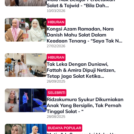
Solat & Tajwid - “Bila Dah
Dewasa, Kita Akan Tahu…”
10/03/2026
HIBURAN
Kongsi Azam Ramadan, Nora
Danish Mahu Solat Dalam
Keadaan Tenang - “Saya Tak Nak
Ia Terasa Seperti…”
27/02/2026
HIBURAN
Tak Leka Dengan Duniawi,
Fattah & Amira Dipuji Netizen,
Tetap Jaga Solat Ketika
Honeymoon - “Jalan Tak Pegang
26/09/2025
Tangan Mungkin Jaga Wuduk”
SELEBRITI
Ridzokumura Syukur Dikurniakan
Anak Yang Bersiplin, Tak Pernah
Tinggal Solat - “
28/08/2025
BUDAYA POPULAR