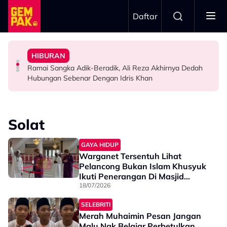
Skip to main content
Daftar
Menyerlah…”
“Bila Saya Cakap Dengan Lisa Nak Buat…”
Untuk…” - Shila Amzah
Bawa Watak Jahat - “Tak Semestinya Hero Saja
HIBURAN
Impian Yusry Untuk Dikenali Sebagai Penyanyi Rock -
“Ramai Pihak Dekati Saya, Jaclyn Victor & Ning Baizura
Zain Saidin Syukur Kembali Shooting, Akui Lagi Suka
Ramai Sangka Adik-Beradik, Ali Reza Akhirnya Dedah
HIBURAN
HIBURAN
HIBURAN
Hubungan Sebenar Dengan Idris Khan
Solat
GAYA HIDUP
Warganet Tersentuh Lihat
Pelancong Bukan Islam Khusyuk
Ikuti Penerangan Di Masjid
Negara
18/07/2026
SELEBRITI
Merah Muhaimin Pesan Jangan
Malu Nak Belajar Perbetulkan