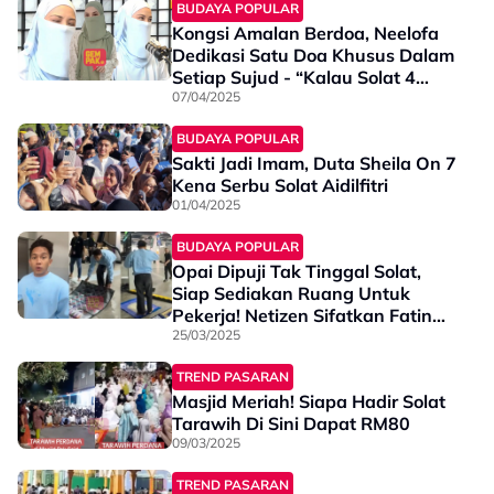
BUDAYA POPULAR
Kongsi Amalan Berdoa, Neelofa
Dedikasi Satu Doa Khusus Dalam
Setiap Sujud - “Kalau Solat 4
Rakaat, Saya Akan…”
07/04/2025
BUDAYA POPULAR
Sakti Jadi Imam, Duta Sheila On 7
Kena Serbu Solat Aidilfitri
01/04/2025
BUDAYA POPULAR
Opai Dipuji Tak Tinggal Solat,
Siap Sediakan Ruang Untuk
Pekerja! Netizen Sifatkan Fatin
Afeefa Untung - “Manusia Boleh
25/03/2025
Berubah…”
TREND PASARAN
Masjid Meriah! Siapa Hadir Solat
Tarawih Di Sini Dapat RM80
09/03/2025
TREND PASARAN