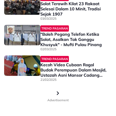
Solat Terawih Kilat 23 Rakaat
Selesai Dalam 10 Minit, Tradisi
Sejak 1907
03/03/2025
TREND PASARAN
"Boleh Pegang Telefon Ketika
Solat, Asalkan Tak Ganggu
Khusyuk" - Mufti Pulau Pinang
02/03/2025
TREND PASARAN
Kecoh Video Cubaan Rogol
Budak Perempuan Dalam Masjid,
Ustazah Asni Mansor Cadang
Letak Pengawal Ketika Sedang
21/02/2025
Solat - “Supaya Yang Berniat
Jahat…”
Advertisement