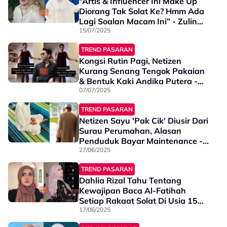
“Artis & Influencer Ini Make Up
Diorang Tak Solat Ke? Hmm Ada
Lagi Soalan Macam Ini” - Zulin
Aziz
15/07/2025
TREND PASARAN
Kongsi Rutin Pagi, Netizen
Kurang Senang Tengok Pakaian
& Bentuk Kaki Andika Putera -
“Tahajud Semua Elok Dah,
07/07/2025
Kenapa Pakai…”
TREND PASARAN
Netizen Sayu 'Pak Cik' Diusir Dari
Surau Perumahan, Alasan
Penduduk Bayar Maintenance -
"Kalau Boleh Kita Nak Kunci ..."
27/06/2025
TREND PASARAN
Dahlia Rizal Tahu Tentang
Kewajipan Baca Al-Fatihah
Setiap Rakaat Solat Di Usia 15
Tahun - “Saya Sedih Sebab…”
17/06/2025