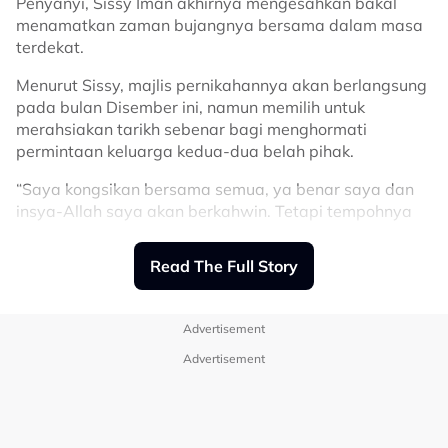
Penyanyi, Sissy Iman akhirnya mengesahkan bakal
Related Topics
menamatkan zaman bujangnya bersama dalam masa
terdekat.
#Perceraian
#Jurutera
#Doktor
#Pune
#Rani Sonawane
Menurut Sissy, majlis pernikahannya akan berlangsung
pada bulan Disember ini, namun memilih untuk
merahsiakan tarikh sebenar bagi menghormati
permintaan keluarga kedua-dua belah pihak.
“Saya kongsikan bersama semua, ya benar saya dan
insya-Allah saya akan berkahwin. Tetapi tempohnya
itu adalah satu perkara yang saya ingin simpankan.
Read The Full Story
“Maksudnya untuk menghormati kedua keluarga jadi
saya simpan dahulu mengenai perkara itu.
“Saya hanya mohon anda semua doakan yang baik
Advertisement
baik untuk kami,” ujarnya.
Advertisement
Sissy berkongsi perkara itu ketika ditemui pada majlis
pelancaran single terbaharunya berjudul Dengan Kamu
yang berlangsung di Qeqoz Gifts & Cafe, Kuala Lumpur,