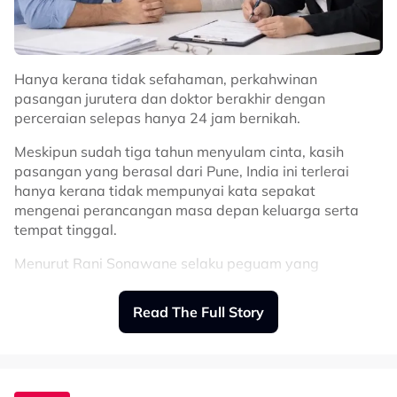
"Dia tak kenal lagi Liya Maisarah macam mana.
"Lah sibuk jaga rumah tangga orang. Itu kan duit
diorang," komen netizen.
Hanya kerana tidak sefahaman, perkahwinan
pasangan jurutera dan doktor berakhir dengan
Terdahulu, seorang netizen meluahkan rasa simpati
perceraian selepas hanya 24 jam bernikah.
terhadap Vokey kerana perlu turuti segala kemahuan
Liya yang disifatkan suka menayang-nayang segala
Meskipun sudah tiga tahun menyulam cinta, kasih
kemewahannya di media sosial.
pasangan yang berasal dari Pune, India ini terlerai
hanya kerana tidak mempunyai kata sepakat
Related Topics
mengenai perancangan masa depan keluarga serta
tempat tinggal.
#Liya Maisarah
#imran vokey
#Mewah
Menurut Rani Sonawane selaku peguam yang
mengendalikan kes tersebut, keputusan untuk bercerai
itu bagaimanapun dibuat secara matang tanpa
Read The Full Story
sebarang untuk kegasanan mahupun salah laku
jenayah.
“Tiada sebarang tuduhan keganasan. Kedua-dua pihak
memilih untuk melalui proses undang-undang secara