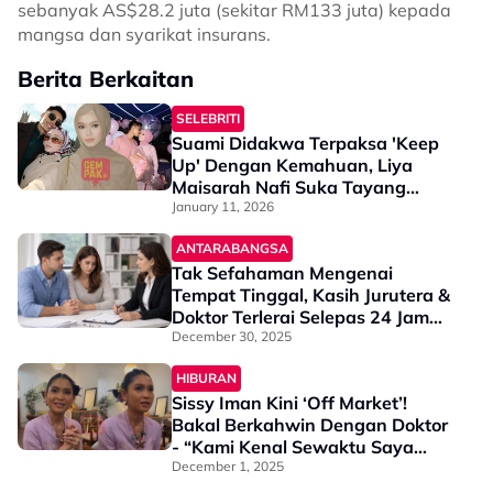
sebanyak AS$28.2 juta (sekitar RM133 juta) kepada
mangsa dan syarikat insurans.
Berita Berkaitan
SELEBRITI
Suami Didakwa Terpaksa 'Keep
Up' Dengan Kemahuan, Liya
Maisarah Nafi Suka Tayang
Kemewahan - "Kalau Saya Minta
January 11, 2026
Pun, Dia Mampu"
ANTARABANGSA
Tak Sefahaman Mengenai
Tempat Tinggal, Kasih Jurutera &
Doktor Terlerai Selepas 24 Jam
Bernikah
December 30, 2025
HIBURAN
Sissy Iman Kini ‘Off Market’!
Bakal Berkahwin Dengan Doktor
- “Kami Kenal Sewaktu Saya
Menjadi Pesakitnya…”
December 1, 2025