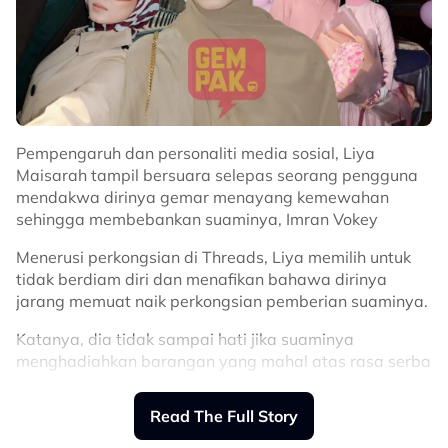
Pempengaruh dan personaliti media sosial, Liya
Maisarah tampil bersuara selepas seorang pengguna
mendakwa dirinya gemar menayang kemewahan
sehingga membebankan suaminya, Imran Vokey
Menerusi perkongsian di Threads, Liya memilih untuk
tidak berdiam diri dan menafikan bahawa dirinya
jarang memuat naik perkongsian pemberian suaminya.
Katanya, dia tidak sampai hati jika suaminya
menghadiahkan barangan yang mahal atas rasa serba
salah yang tinggi.
Read The Full Story
"Bro, saya baru tunjuk sekali sahaja kat Threads yang
cincin 4 karat diamond. Boleh tanya suami saya sendiri,