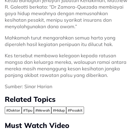
Ketua Bahagian Jenayah Jabatan Kehakiman, Matthew
R. Galeotti berkata: “Dr Zamora-Quezada membiayai
gaya hidup mewahnya dengan memusnahkan
kesihatan pesakit, menipu syarikat insurans dan
menyalahgunakan dana awam.”
Mahkamah turut mengarahkan semua harta yang
diperoleh hasil kegiatan penipuan itu dilucut hak.
Kes tersebut membawa kelegaan kepada ratusan
mangsa dan keluarga mereka, walaupun ramai antara
mereka masih menanggung kesan kesihatan jangka
panjang akibat rawatan palsu yang diberikan.
Sumber: Sinar Harian
Related Topics
#Doktor
#Tipu
#Mewah
#Hidup
#Pesakit
Must Watch Video