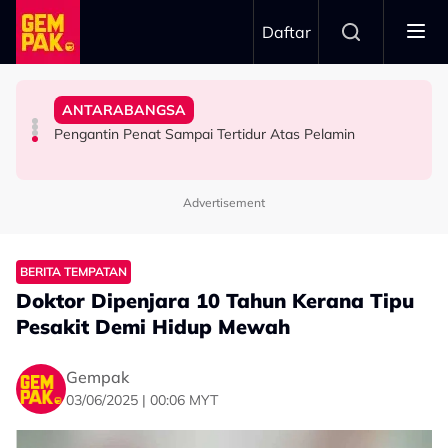
Skip to main content
Daftar
Doktor
Doa Terbaik Buat Marissa, Munir
Anak Yang Sudah Mati
ANTARABANGSA
Bawa Anak Ke Klinik, Syasya Rizal Terkejut Dikenali
“Dah Boleh Dapat Job Bersama Lepas Ini” – Abby Abadi
Kasihnya Ibu, Ikan Lumba-Lumba Enggan Tinggalkan
Pengantin Penat Sampai Tertidur Atas Pelamin
HIBURAN
HIBURAN
BERITA
Advertisement
BERITA TEMPATAN
Doktor Dipenjara 10 Tahun Kerana Tipu
Pesakit Demi Hidup Mewah
Gempak
03/06/2025 | 00:06 MYT