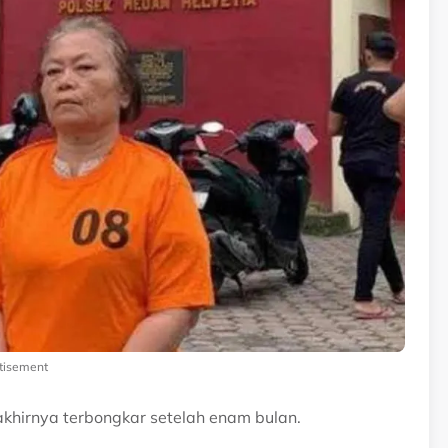
tisement
akhirnya terbongkar setelah enam bulan.