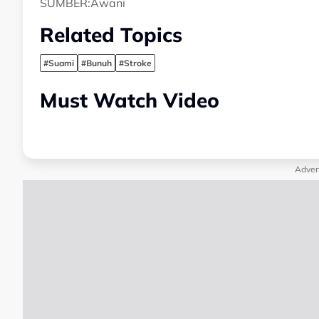
SUMBER:Awani
Related Topics
#Suami
#Bunuh
#Stroke
Must Watch Video
Adver