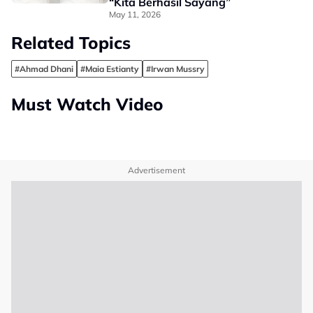
“Kita Berhasil Sayang”
May 11, 2026
Related Topics
#Ahmad Dhani
#Maia Estianty
#Irwan Mussry
Must Watch Video
Advertisement