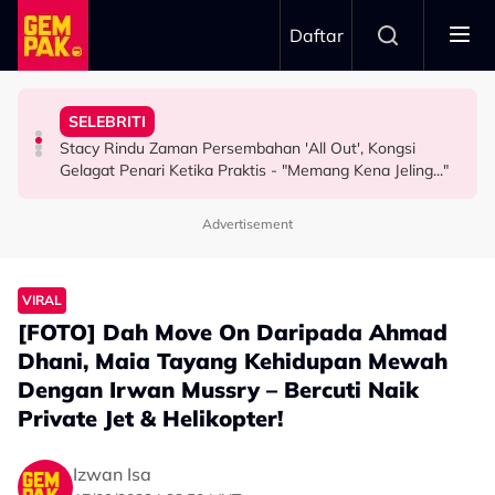
Skip to main content
Daftar
Misha Omar: “Gone Too Soon”
"Ini Namanya Penyanyi Yang..."
Nama…
SELEBRITI
Pengarah Muzik, Komposer Sze Wan Meninggal Dunia,
Bukan Penyanyi Ego, Adzrin Adzhar 'Back-Up' Awie -
Intan Najuwa Timang Anak Perempuan Kedua, Beri
Stacy Rindu Zaman Persembahan 'All Out', Kongsi
HIBURAN
SELEBRITI
HIBURAN
Gelagat Penari Ketika Praktis - "Memang Kena Jeling..."
Advertisement
VIRAL
[FOTO] Dah Move On Daripada Ahmad
Dhani, Maia Tayang Kehidupan Mewah
Dengan Irwan Mussry – Bercuti Naik
Private Jet & Helikopter!
Izwan Isa