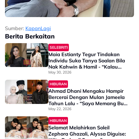
Sumber:
KapanLagi
Berita Berkaitan
SELEBRITI
Maia Estianty Tegur Tindakan
Individu Suka Tanya Soalan Bila
Nak Kahwin & Hamil - “Kalau
Kamu Ditanya Balik Bila
May 30, 2026
Meninggal…”
HIBURAN
Ahmad Dhani Mengaku Hampir
Bercerai Dengan Mulan Jameela
Tahun Lalu - “Saya Memang Buat
Keputusan…”
May 22, 2026
HIBURAN
Selamat Melahirkan Soleil
Zephora Ghazali, Alyssa Diguise: