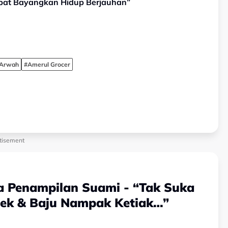
apat Bayangkan Hidup Berjauhan”
Arwah
#Amerul Grocer
tisement
ga Penampilan Suami - “Tak Suka
dek & Baju Nampak Ketiak…”