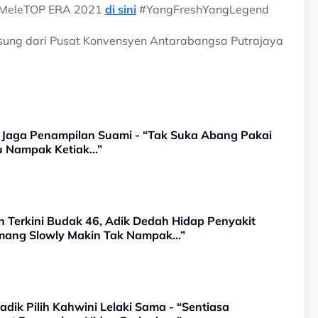
ah MeleTOP ERA 2021
di sini
#YangFreshYangLegend
gsung dari Pusat Konvensyen Antarabangsa Putrajaya
b Jaga Penampilan Suami - “Tak Suka Abang Pakai
ju Nampak Ketiak…”
n Terkini Budak 46, Adik Dedah Hidap Penyakit
emang Slowly Makin Tak Nampak…”
adik Pilih Kahwini Lelaki Sama - “Sentiasa