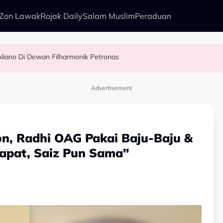
Zon Lawak
Rojak Daily
Salam Muslim
Peraduan
liano Di Dewan Filharmonik Petronas
agi Suka Bawa Watak Jahat - “Tak Semestinya Hero Saja Menyerlah…”
 - Ezzanie Jasny
l Sebab…
Advertisement
on, Radhi OAG Pakai Baju-Baju &
apat, Saiz Pun Sama"