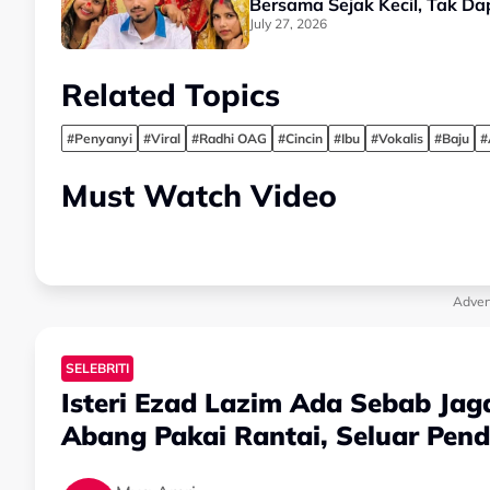
Bersama Sejak Kecil, Tak D
July 27, 2026
Related Topics
#Penyanyi
#Viral
#Radhi OAG
#Cincin
#Ibu
#Vokalis
#Baju
#
Must Watch Video
Adver
SELEBRITI
Isteri Ezad Lazim Ada Sebab Ja
Abang Pakai Rantai, Seluar Pen