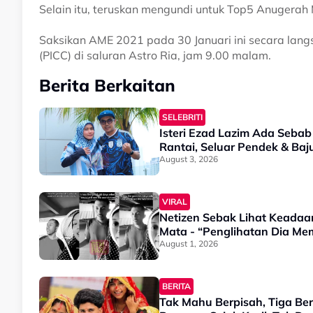
Selain itu, teruskan mengundi untuk Top5 Anuger
Saksikan AME 2021 pada 30 Januari ini secara lan
(PICC) di saluran Astro Ria, jam 9.00 malam.
Berita Berkaitan
SELEBRITI
Isteri Ezad Lazim Ada Seba
Rantai, Seluar Pendek & Ba
August 3, 2026
VIRAL
Netizen Sebak Lihat Keadaa
Mata - “Penglihatan Dia M
August 1, 2026
BERITA
Tak Mahu Berpisah, Tiga Ber