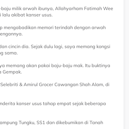
-baju milik arwah ibunya, Allahyarham Fatimah Wee
lalu akibat kanser usus.
tap mengabadikan memori terindah dengan arwah
dengannya.
an cincin dia. Sejak dulu lagi, saya memang kongsi
ng sama.
ya memang akan pakai baju-baju mak. Itu buktinya
da Gempak.
 Selebriti & Amirul Grocer Cawangan Shah Alam, di
nderita kanser usus tahap empat sejak beberapa
Kampung Tungku, SS1 dan dikebumikan di Tanah