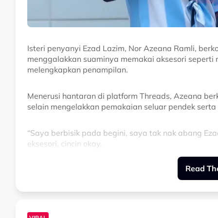
Isteri penyanyi Ezad Lazim, Nor Azeana Ramli, berk
menggalakkan suaminya memakai aksesori seperti r
melengkapkan penampilan.
Menerusi hantaran di platform Threads, Azeana berk
selain mengelakkan pemakaian seluar pendek sert
“Saya berbisik pada begini, saya tak nak abang Ez
eksesori, cincin okay.
Read The
“Terima kasih memahami, saya memang tak suka ab
ketiak,” kongsinya.
VIRAL