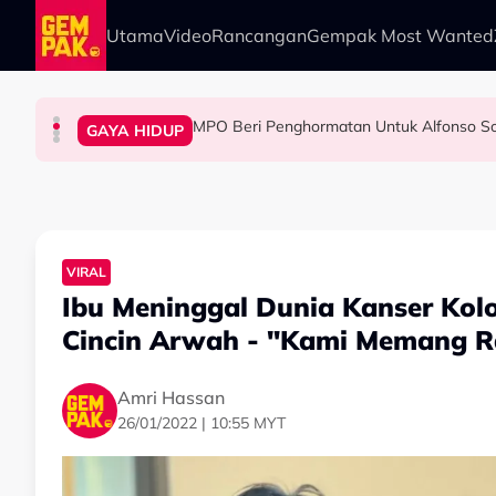
Skip to main content
Utama
Video
Rancangan
Gempak Most Wanted
MPO Beri Penghormatan Untuk Alfonso So
HIBURAN
HIBURAN
HIBURAN
GAYA HIDUP
Zain Saidin Syukur Kembali Shooting, Akui L
“Harapnya Tahun Ini Terakhir La Untuk Saya…”
Yusry Belum Terfikir Masuk GV, Rasa Tak Adi
VIRAL
Ibu Meninggal Dunia Kanser Kol
Cincin Arwah - "Kami Memang R
Amri Hassan
26/01/2022 | 10:55 MYT