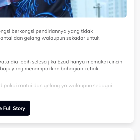
ongsi berkongsi pendiriannya yang tidak
antai dan gelang walaupun sekadar untuk
ata dia lebih selesa jika Ezad hanya memakai cincin
a baju yang menampakkan bahagian ketiak.
ad pakai rantai dan gelang ya walaupun sebagai
 Full Story
ang Ezad pakai seluar pendek dan baju nampak