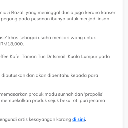
rmidzi Razali yang meninggal dunia juga kerana kanser
berpegang pada pesanan ibunya untuk menjadi insan
ase’ khas sebagai usaha mencari wang untuk
k RM18,000.
ffee Kafe, Taman Tun Dr Ismail, Kuala Lumpur pada
m diputuskan dan akan diberitahu kepada para
 memasarkan produk madu sunnah dan ‘propolis’
 membekalkan produk sejuk beku roti puri jenama
engundi artis kesayangan korang
di sini
.