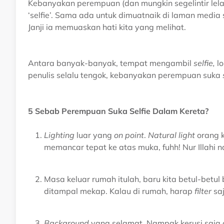
Kebanyakan perempuan (dan mungkin segelintir lela
‘selfie’. Sama ada untuk dimuatnaik di laman media 
Janji ia memuaskan hati kita yang melihat.
Antara banyak-banyak, tempat mengambil
selfie,
lo
penulis selalu tengok, kebanyakan perempuan suka
5 Sebab Perempuan Suka Selfie Dalam Kereta?
Lighting
luar yang
on point
.
Natural light
orang 
memancar tepat ke atas muka, fuhh! Nur Illahi 
Masa keluar rumah itulah, baru kita betul-betul
ditampal mekap. Kalau di rumah, harap
filter
saj
Background
yang selamat. Nampak kerusi saja o