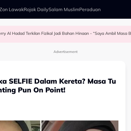
Zon Lawak
Rojak Daily
Salam Muslim
Peraduan
rry Al Hadad Terkilan Fizikal Jadi Bahan Hinaan - “Saya Ambil Masa
az Selamat, Kenang Jasa Selamatkan Daripada Penyingkiran Di Big 
Berpantang - “Waktu Itu Aku Tiada, Pergi Nepal Naik Gunung 10 Hari…”
lam Kurang Dua Minit
Advertisement
ka SELFIE Dalam Kereta? Masa Tu
ting Pun On Point!