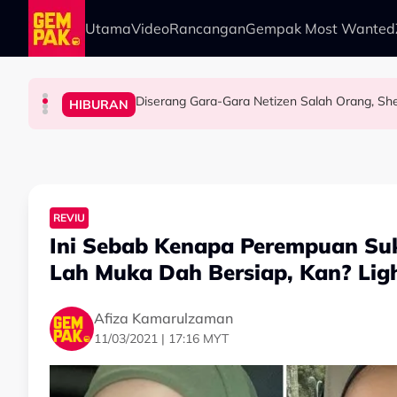
Skip to main content
Utama
Video
Rancangan
Gempak Most Wanted
Diserang Gara-Gara Netizen Salah Orang, She
HIBURAN
HIBURAN
HIBURAN
HIBURAN
Afiq Sky Hadiahkan Buah Tangan Buat Syafin
Imran Aqil Kongsi Detik Sukar Isteri Ketika 
Khairul Aming Raih Jualan Lebih RM2 Juta Da
REVIU
Ini Sebab Kenapa Perempuan Su
Lah Muka Dah Bersiap, Kan? Ligh
Afiza Kamarulzaman
11/03/2021 | 17:16 MYT