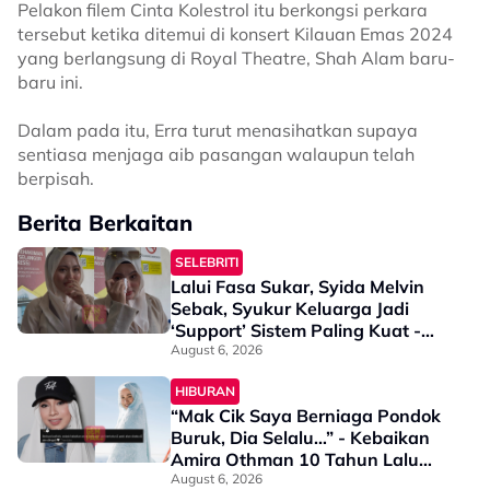
Pelakon filem Cinta Kolestrol itu berkongsi perkara
tersebut ketika ditemui di konsert Kilauan Emas 2024
yang berlangsung di Royal Theatre, Shah Alam baru-
baru ini.
Dalam pada itu, Erra turut menasihatkan supaya
sentiasa menjaga aib pasangan walaupun telah
berpisah.
Berita Berkaitan
SELEBRITI
Lalui Fasa Sukar, Syida Melvin
Sebak, Syukur Keluarga Jadi
‘Support’ Sistem Paling Kuat -
“Tak Semua Orang Ada Kekuatan
August 6, 2026
Untuk…”
HIBURAN
“Mak Cik Saya Berniaga Pondok
Buruk, Dia Selalu…” - Kebaikan
Amira Othman 10 Tahun Lalu
Jadi Bualan Wargamaya
August 6, 2026