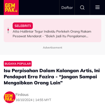
Skip to main content
Daftar
Mendengar…”
Jangan Terlalu Campuri Urusan Rumah Tangga Anak
Dengan ‘Cinta Luka’ - “Ketika Pertama Kali
Mansur & Liu
SELEBRITI
“Biarlah Mereka Yang Pilih” - Jinggo Nasihat Ibu Bapa
Kembali Ubati Kerinduan Peminat, Syafiq Farhain Tampil
M. Nasir Pilih Aliff Aziz, Melinda Dadew Hidupkan Kisah
Atta Halilintar Tegur Individu Perlekeh Orang Rakam
SELEBRITI
HIBURAN
HIBURAN
Pesawat Mendarat - “Boleh Jadi Itu Pengalaman
Pertama & Momen Sangat Bererti…”
Advertisement
BUDAYA POPULAR
Isu Perpisahan Dalam Kalangan Artis, Ini
Pendapat Erra Fazira - “Jangan Sampai
Mengaibkan Orang Lain”
Firdaus
16/10/2024 | 14:55 MYT