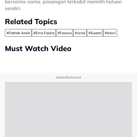
bersama-sama, pasangan terbabit memilih haluan
sendiri.
Related Topics
#Fattah Amin
#Erra Fazira
#Fazura
#cerai
#Suami
#Isteri
Must Watch Video
Advertisement