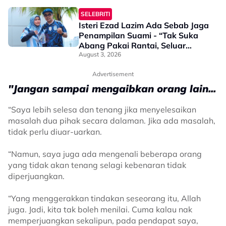
SELEBRITI
Isteri Ezad Lazim Ada Sebab Jaga
Penampilan Suami - “Tak Suka
Abang Pakai Rantai, Seluar
Pendek & Baju Nampak Ketiak…”
August 3, 2026
Advertisement
"Jangan sampai mengaibkan orang lain...
“Saya lebih selesa dan tenang jika menyelesaikan
masalah dua pihak secara dalaman. Jika ada masalah,
tidak perlu diuar-uarkan.
“Namun, saya juga ada mengenali beberapa orang
yang tidak akan tenang selagi kebenaran tidak
diperjuangkan.
“Yang menggerakkan tindakan seseorang itu, Allah
juga. Jadi, kita tak boleh menilai. Cuma kalau nak
memperjuangkan sekalipun, pada pendapat saya,