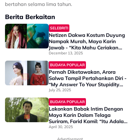
bertahan selama lima tahun.
Berita Berkaitan
SELEBRITI
Netizen Dakwa Kostum Duyung
Nampak Murah, Maya Karin
Jawab - “Kita Mahu Ceriakan
Warna Laut, Seimbang Dengan
December 13, 2025
Ikan, Batu Karang & Elemen Lain”
BUDAYA POPULAR
Pernah Diketawakan, Arora
Salwa Tampil Pertahankan Diri -
“My Answer To Your Stupidity
Is…”
July 25, 2025
BUDAYA POPULAR
Lakonkan Babak Intim Dengan
Maya Karin Dalam Telaga
Suriram, Farid Kamil: “Itu Adalah
‘Camera Trick’ Yang Saya Buat
April 30, 2025
Sendiri”
Advertisement