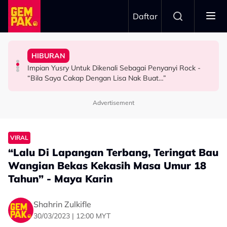
Skip to main content
Daftar
Hubungan Sebenar Dengan Idris Khan
Untuk…” - Shila Amzah
HIBURAN
Ramai Masih Bujang Bukan Kerana Memilih Tetapi...
Ramai Sangka Adik-Beradik, Ali Reza Akhirnya Dedah
“Ramai Pihak Dekati Saya, Jaclyn Victor & Ning Baizura
Impian Yusry Untuk Dikenali Sebagai Penyanyi Rock -
GAYA HIDUP
HIBURAN
HIBURAN
“Bila Saya Cakap Dengan Lisa Nak Buat…”
Advertisement
VIRAL
“Lalu Di Lapangan Terbang, Teringat Bau
Wangian Bekas Kekasih Masa Umur 18
Tahun” - Maya Karin
Shahrin Zulkifle
30/03/2023 | 12:00 MYT