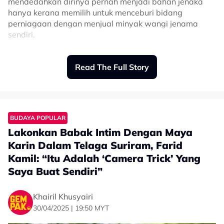
mendedahkan dirinya pernah menjadi bahan jenaka
hanya kerana memilih untuk menceburi bidang
Related Topics
perniagaan dengan menjual minyak wangi jenama
sendiri.
#Maya Karin
#Duyung
“Saya dihina masa mula mula berhenti.
Read The Full Story
Ditertawakan ‘hahaha berhenti kerja jual
perfume,” tulisnya.
BUDAYA POPULAR
Lakonkan Babak Intim Dengan Maya
Karin Dalam Telaga Suriram, Farid
Kamil: “Itu Adalah ‘Camera Trick’ Yang
Saya Buat Sendiri”
Khairil Khusyairi
30/04/2025 | 19:50 MYT