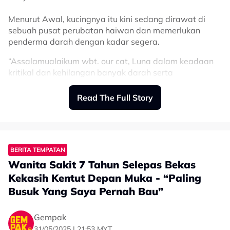
Menurut Awal, kucingnya itu kini sedang dirawat di
sebuah pusat perubatan haiwan dan memerlukan
penderma darah dengan kadar segera.
“Assalamualaikum wbt. our cat, Luna dalam keadaan
kritikal dan kehilangan banyak darah serta
memerlukan penderma darah (kucing) yang
bersesuaian,”
Read The Full Story
“Kami sangat menghargai pemilik kucing yang tinggal
berhampiran yang ingin membantu, untuk bawa kucing
peliharaan anda ke St. Angel Animal Medical Center,
BERITA TEMPATAN
Puchong,” tulisnya.
Wanita Sakit 7 Tahun Selepas Bekas
Dalam pada itu, Awal turut memberitahu bahawa
Kekasih Kentut Depan Muka - “Paling
segala kos rawatan akan ditanggung oleh pihaknya,
Busuk Yang Saya Pernah Bau”
dan pemilik hanya perlu hadir bersama kucing ke
hospital.
Gempak
“Hadir bersama kucing anda di hospital, beritahu nama
31/05/2025 | 21:53 MYT