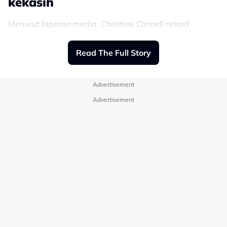
kekasih
Menurut laporan media, Christine Connell nekad
membuat pemeriksaan di hospital selepas mengalami
masalah resdung kronik selama beberapa tahun.
Read The Full Story
Connell terkejut apabila diberitahu doktor bahawa
sampel hingusnya mengandungi bakteria berbahaya,
Advertisement
E.coli.
Advertisement
Dia menghidap jangkitan sinus selepas lelaki itu
‘membuang angin’ ke mukanya ketika mereka
menginap di sebuah hotel.
“Saya mengalami resdung yang
berterusan selepas kami menginap
di hotel tersebut. Dia (bekas
kekasih) kentut di hadapan muka
saya. Ketika itu, saya sedang pulih
daripada pembedahan.