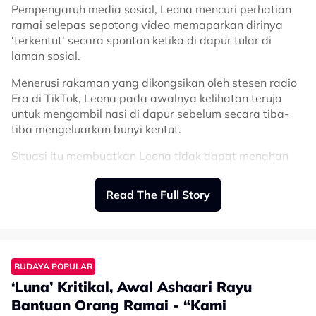
Pempengaruh media sosial, Leona mencuri perhatian
ramai selepas sepotong video memaparkan dirinya
‘terkentut’ secara spontan ketika di dapur tular di
laman sosial.
Menerusi rakaman yang dikongsikan oleh stesen radio
Era di TikTok, Leona pada awalnya kelihatan teruja
untuk mengambil nasi di dapur sebelum secara tiba-
tiba mengeluarkan bunyi kentut.
Situasi itu membuatkan Leona tidak dapat menahan
ketawa sebelum sempat memohon maaf.
Read The Full Story
@era.je
“Leona tak boleh tahan” 😂😂😂
Sapa tengok live tiktok tadi 🤣 Total 167k
yang tengok live tadi tau!! Mafgkan Leona
yaaa
#ERARadioNo1PalingLegit
♬
BUDAYA POPULAR
original sound - ERA
‘Luna’ Kritikal, Awal Ashaari Rayu
Bantuan Orang Ramai - “Kami