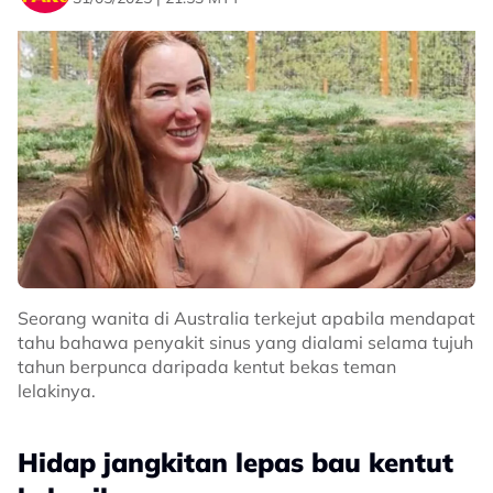
Luna dan segala kos akan dibiayai oleh pihak kami.
Saya berada di hospital sekarang.”
Awal sempat menitipkan doa agar semua yang
membantu diberikan ganjaran sebaiknya oleh Allah
SWT.
Menjengah ke ruangan komen, rata-rata netizen
mendoakan agar urusan Awal dipermudahkan dan ada
juga yang cuba memberi bantuan dengan kadar
segera.
Related Topics
Seorang wanita di Australia terkejut apabila mendapat
tahu bahawa penyakit sinus yang dialami selama tujuh
#Awal Ashaari
#Kritikal
#Kucing
#Luna
#Darah
tahun berpunca daripada kentut bekas teman
lelakinya.
Hidap jangkitan lepas bau kentut