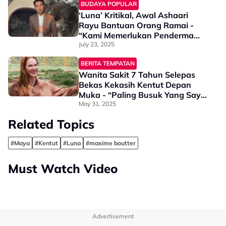
BUDAYA POPULAR
‘Luna’ Kritikal, Awal Ashaari
Rayu Bantuan Orang Ramai -
“Kami Memerlukan Penderma
Darah…”
July 23, 2025
BERITA TEMPATAN
Wanita Sakit 7 Tahun Selepas
Bekas Kekasih Kentut Depan
Muka - “Paling Busuk Yang Saya
Pernah Bau”
May 31, 2025
Related Topics
#Maya
#Kentut
#Luna
#maxime boutter
Must Watch Video
Advertisement