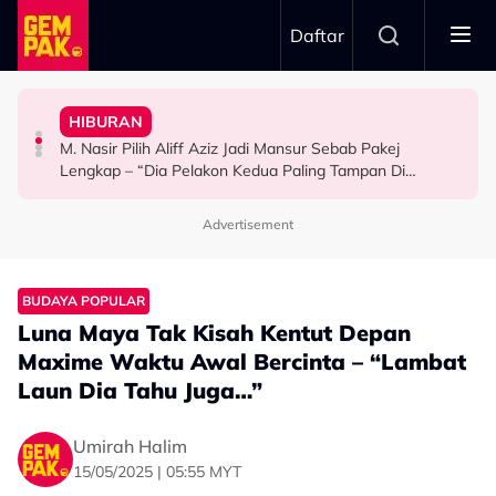
Skip to main content
Daftar
Mansur & Liu
“Bila Saya Cakap Dengan Lisa Nak Buat…”
HIBURAN
M. Nasir Pilih Aliff Aziz, Melinda Dadew Hidupkan Kisah
Ramai Masih Bujang Bukan Kerana Memilih Tetapi...
Impian Yusry Untuk Dikenali Sebagai Penyanyi Rock -
M. Nasir Pilih Aliff Aziz Jadi Mansur Sebab Pakej
HIBURAN
GAYA HIDUP
HIBURAN
Lengkap – “Dia Pelakon Kedua Paling Tampan Di
Malaysia”
Advertisement
BUDAYA POPULAR
Luna Maya Tak Kisah Kentut Depan
Maxime Waktu Awal Bercinta – “Lambat
Laun Dia Tahu Juga…”
Umirah Halim
15/05/2025 | 05:55 MYT