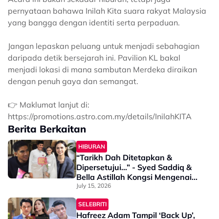
pernyataan bahawa Inilah Kita suara rakyat Malaysia
yang bangga dengan identiti serta perpaduan.
Jangan lepaskan peluang untuk menjadi sebahagian
daripada detik bersejarah ini. Pavilion KL bakal
menjadi lokasi di mana sambutan Merdeka diraikan
dengan penuh gaya dan semangat.
👉 Maklumat lanjut di:
https://promotions.astro.com.my/details/InilahKITA
Berita Berkaitan
HIBURAN
“Tarikh Dah Ditetapkan &
Dipersetujui…” - Syed Saddiq &
Bella Astillah Kongsi Mengenai
Majlis Perkahwinan
July 15, 2026
SELEBRITI
Hafreez Adam Tampil ‘Back Up’,