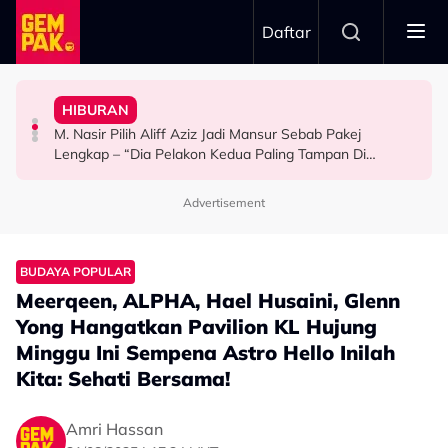
Skip to main content
Daftar
Mansur & Liu
“Bila Saya Cakap Dengan Lisa Nak Buat…”
HIBURAN
M. Nasir Pilih Aliff Aziz, Melinda Dadew Hidupkan Kisah
Ramai Masih Bujang Bukan Kerana Memilih Tetapi...
Impian Yusry Untuk Dikenali Sebagai Penyanyi Rock -
M. Nasir Pilih Aliff Aziz Jadi Mansur Sebab Pakej
HIBURAN
GAYA HIDUP
HIBURAN
Lengkap – “Dia Pelakon Kedua Paling Tampan Di
Malaysia”
Advertisement
BUDAYA POPULAR
Meerqeen, ALPHA, Hael Husaini, Glenn
Yong Hangatkan Pavilion KL Hujung
Minggu Ini Sempena Astro Hello Inilah
Kita: Sehati Bersama!
Amri Hassan