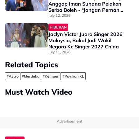
Anggap Iman Suhana Pelakon
Serba Boleh - “Jangan Pernah
Pertikaikan…”
July 12, 2026
HIBURAN
Jaclyn Victor Juara Singer 2026
Malaysia, Bakal Jadi Wakil
Negara Ke Singer 2027 China
July 11, 2026
Related Topics
#Astro
#Merdeka
#Kempen
#Pavilion KL
Must Watch Video
Advertisement