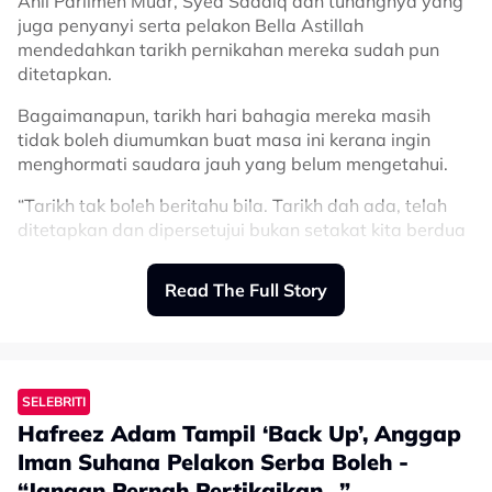
Ahli Parlimen Muar, Syed Saddiq dan tunangnya yang
juga penyanyi serta pelakon Bella Astillah
mendedahkan tarikh pernikahan mereka sudah pun
ditetapkan.
Bagaimanapun, tarikh hari bahagia mereka masih
tidak boleh diumumkan buat masa ini kerana ingin
menghormati saudara jauh yang belum mengetahui.
“Tarikh tak boleh beritahu bila. Tarikh dah ada, telah
ditetapkan dan dipersetujui bukan setakat kita berdua
tapi ibu bapa dan adik-beradik.
Read The Full Story
“Cuma untuk kita war-warkan sekarang,
saya rasa kita perlu menghormati
prosesnya untuk nak beritahu keluarga
tak begitu dekat, biar mereka tahu
SELEBRITI
dahulu.
Hafreez Adam Tampil ‘Back Up’, Anggap
Iman Suhana Pelakon Serba Boleh -
“Jangan Pernah Pertikaikan…”
“Kawan-kawan terdekat. Jadi, kena ada proses, takkan