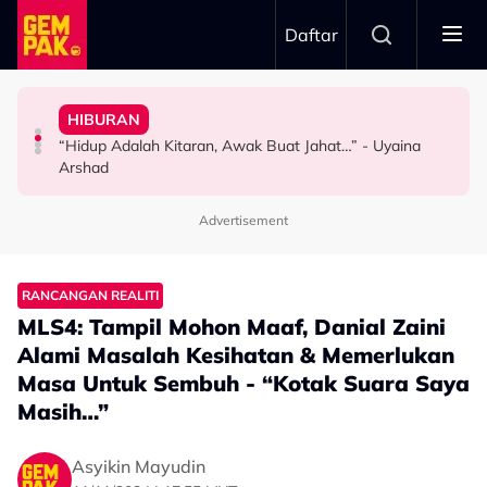
Skip to main content
Daftar
Doktor
Terima Soalan Tentang Zuriat - “Aku Tak Kuat Tapi…”
Peminat Zoom - “Mata Aku Terperasan Sesuatu…”
HIBURAN
Bawa Anak Ke Klinik, Syasya Rizal Terkejut Dikenali
Mamat Sepah Saksi Air Mata Isteri Gugur Tiap Kali
Bella Astillah Kongsi Foto Syed Saddiq, Tapi Lain Pula
“Hidup Adalah Kitaran, Awak Buat Jahat…” - Uyaina
HIBURAN
HIBURAN
HIBURAN
Arshad
Advertisement
RANCANGAN REALITI
MLS4: Tampil Mohon Maaf, Danial Zaini
Alami Masalah Kesihatan & Memerlukan
Masa Untuk Sembuh - “Kotak Suara Saya
Masih…”
Asyikin Mayudin