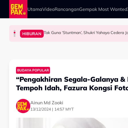
Skip to main content
Utama
Video
Rancangan
Gempak Most Wanted
Tak Guna ‘Stuntman’, Shukri Yahaya Cedera 
HIBURAN
HIBURAN
HIBURAN
HIBURAN
Netizen Restu! Semua Tak Sabar Nak Saksika
Bawa Anak Ke Klinik, Syasya Rizal Terkejut Di
Aisha Retno Terkilan ‘Tak Adil’ Didakwa Hasi
BUDAYA POPULAR
“Pengakhiran Segala-Galanya & 
Tempoh Idah, Fazura Kongsi Fot
Ainun Md Zooki
13/12/2024 | 14:57 MYT