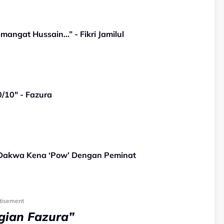
angat Hussain…” - Fikri Jamilul
/10" - Fazura
B Dakwa Kena ‘Pow’ Dengan Peminat
tisement
gian Fazura”