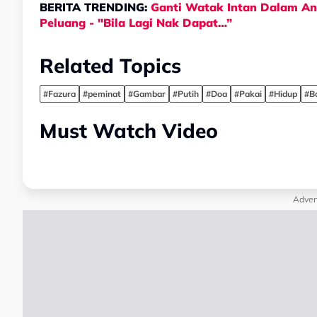
BERITA TRENDING:
Ganti Watak Intan Dalam And
Peluang - "Bila Lagi Nak Dapat…”
Related Topics
#Fazura
#peminat
#Gambar
#Putih
#Doa
#Pakai
#Hidup
#B
Must Watch Video
Adver