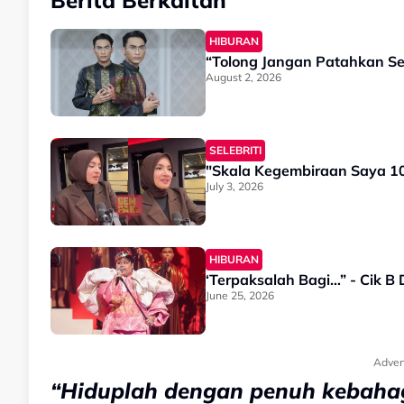
Berita Berkaitan
HIBURAN
“Tolong Jangan Patahkan Sem
August 2, 2026
SELEBRITI
"Skala Kegembiraan Saya 10
July 3, 2026
HIBURAN
‘Terpaksalah Bagi…” - Cik 
June 25, 2026
Adver
“Hiduplah dengan penuh kebaha