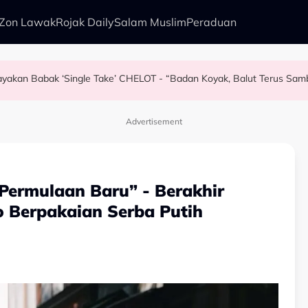
Zon Lawak
Rojak Daily
Salam Muslim
Peraduan
Jayakan Babak ‘Single Take’ CHELOT - “Badan Koyak, Balut Terus Sa
n Kudrat 1968
kenali Doktor
l Ciptaan AI - “Penat-Penat Nangis…”
Advertisement
Permulaan Baru” - Berakhir
o Berpakaian Serba Putih