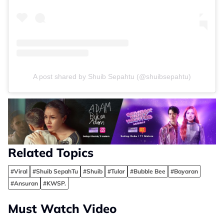
A post shared by Shuib Sepahtu (@shuibsepahtu)
Related Topics
#Viral
#Shuib SepahTu
#Shuib
#Tular
#Bubble Bee
#Bayaran
#Ansuran
#KWSP.
Must Watch Video