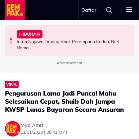
Skip to main content
Daftar
Ustaz Wadi Annuar
"Ini Namanya Penyanyi Yang..."
Pernah Lupakan..." - Yassin Yahya
Asaddok Sumbang Dua Buggy Buat Akademi Diasas
HIBURAN
Bukan Penyanyi Ego, Adzrin Adzhar 'Back-Up' Awie -
"Aku Ada Kisah Yang Satu Malaysia Pernah Tahu & Tak
Mahu Bantu Ribuan Pencinta Ilmu Setiap Minggu, Najib
Intan Najuwa Timang Anak Perempuan Kedua, Beri
SELEBRITI
SELEBRITI
HIBURAN
Nama…
Advertisement
VIRAL
Pengurusan Lama Jadi Punca! Mahu
Selesaikan Cepat, Shuib Dah Jumpa
KWSP Lunas Bayaran Secara Ansuran
Mya Amri
11/11/2023 | 08:41 MYT