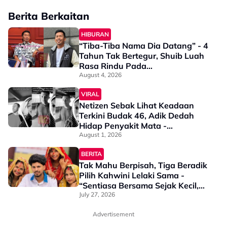
Berita Berkaitan
HIBURAN
“Tiba-Tiba Nama Dia Datang” - 4
Tahun Tak Bertegur, Shuib Luah
Rasa Rindu Pada…
August 4, 2026
VIRAL
Netizen Sebak Lihat Keadaan
Terkini Budak 46, Adik Dedah
Hidap Penyakit Mata -
“Penglihatan Dia Memang Slowly
August 1, 2026
Makin Tak Nampak…”
BERITA
Tak Mahu Berpisah, Tiga Beradik
Pilih Kahwini Lelaki Sama -
“Sentiasa Bersama Sejak Kecil,
Tak Dapat Bayangkan Hidup
July 27, 2026
Berjauhan”
Advertisement