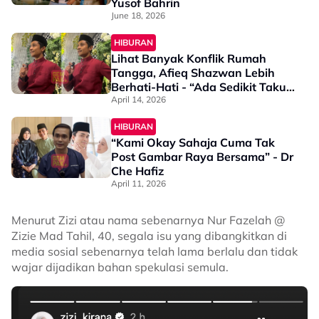
Yusof Bahrin
June 18, 2026
HIBURAN
Lihat Banyak Konflik Rumah
Tangga, Afieq Shazwan Lebih
Berhati-Hati - “Ada Sedikit Takut
Tapi Itu Semua Kehendak Allah”
April 14, 2026
HIBURAN
“Kami Okay Sahaja Cuma Tak
Post Gambar Raya Bersama” - Dr
Che Hafiz
April 11, 2026
Menurut Zizi atau nama sebenarnya Nur Fazelah @
Zizie Mad Tahil, 40, segala isu yang dibangkitkan di
media sosial sebenarnya telah lama berlalu dan tidak
wajar dijadikan bahan spekulasi semula.