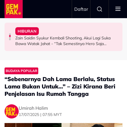
Skip to main content
Daftar
Untuk…” - Shila Amzah
Dewan Filharmonik Petronas
Jasny
HIBURAN
“Ramai Pihak Dekati Saya, Jaclyn Victor & Ning Baizura
MPO Beri Penghormatan Untuk Alfonso Soliano Di
“Harapnya Tahun Ini Terakhir La Untuk Saya…” - Ezzanie
Zain Saidin Syukur Kembali Shooting, Akui Lagi Suka
HIBURAN
GAYA HIDUP
HIBURAN
Bawa Watak Jahat - “Tak Semestinya Hero Saja
Menyerlah…”
BUDAYA POPULAR
“Sebenarnya Dah Lama Berlalu, Status
Lama Bukan Untuk…” – Zizi Kirana Beri
Penjelasan Isu Rumah Tangga
Umirah Halim
17/07/2025 | 07:55 MYT