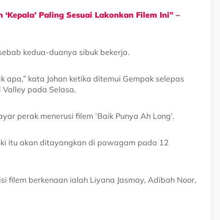
 ‘Kepala’ Paling Sesuai Lakonkan Filem Ini” –
g sebab kedua-duanya sibuk bekerja.
tak apa,” kata Johan ketika ditemui Gempak selepas
d Valley pada Selasa.
yar perak menerusi filem ‘Baik Punya Ah Long’.
auki itu akan ditayangkan di pawagam pada 12
isi filem berkenaan ialah Liyana Jasmay, Adibah Noor,