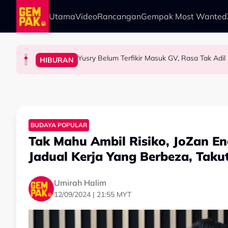
Skip to main content
Utama
Video
Rancangan
Gempak Most Wanted
Yusry Belum Terfikir Masuk GV, Rasa Tak Adi
HIBURAN
HIBURAN
HIBURAN
HIBURAN
“Harapnya Tahun Ini Terakhir La Untuk Saya…”
TERBANG Bawa Legasi Rali Negara Ke Art O
Big Stage Rocketfuel: Didakwa Cuba Jadi Ain
BUDAYA POPULAR
Tak Mahu Ambil Risiko, JoZan E
Jadual Kerja Yang Berbeza, Takut
Umirah Halim
12/09/2024 | 21:55 MYT