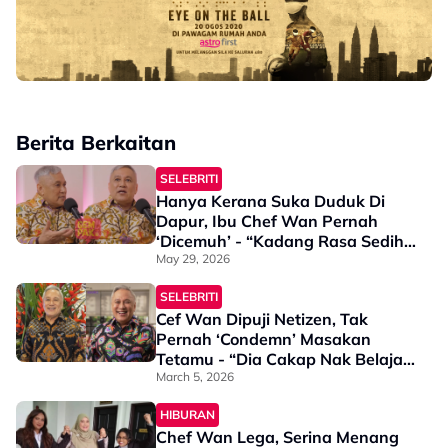
Berita Berkaitan
SELEBRITI
Hanya Kerana Suka Duduk Di
Dapur, Ibu Chef Wan Pernah
‘Dicemuh’ - “Kadang Rasa Sedih
Sebab…”
May 29, 2026
SELEBRITI
Cef Wan Dipuji Netizen, Tak
Pernah ‘Condemn’ Masakan
Tetamu - “Dia Cakap Nak Belajar
Juga…”
March 5, 2026
HIBURAN
Chef Wan Lega, Serina Menang