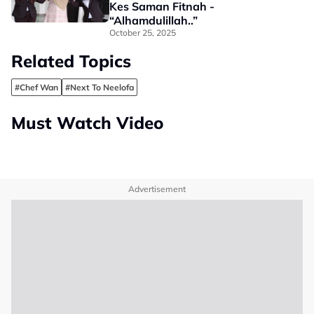
Kes Saman Fitnah -
“Alhamdulillah..”
October 25, 2025
Related Topics
#Chef Wan
#Next To Neelofa
Must Watch Video
Advertisement