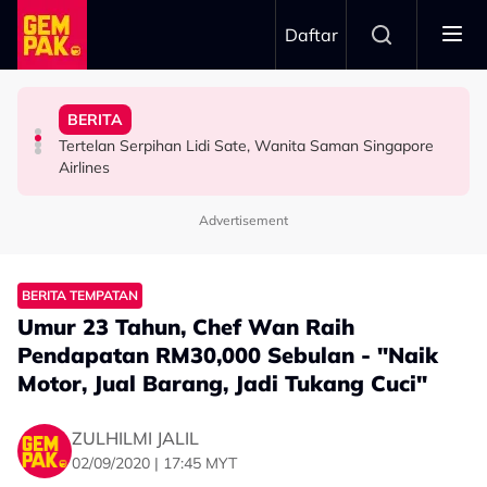
Skip to main content
Daftar
Sembilan’
Hidupkan Warisan Negeri Sembilan Menerusi ‘Royal
Airlines
Penduduk Satu Flat Sebab Nenek Tak Mahu Pindah
HIBURAN
Usia 74 tahun Bukan Penghalang, Tunku Puteri Jawahir
Tertelan Serpihan Lidi Sate, Wanita Saman Singapore
Pernah Hidup Miskin Tegar, A$AP Bayar Sewa
Permintaan Aneh Jared Leto Di Lokasi, Minta Nelayan
FESYEN
BERITA
HIBURAN
Tangkap Ikan Segar Setiap Hari
Advertisement
BERITA TEMPATAN
Umur 23 Tahun, Chef Wan Raih
Pendapatan RM30,000 Sebulan - "Naik
Motor, Jual Barang, Jadi Tukang Cuci"
ZULHILMI JALIL
02/09/2020 | 17:45 MYT