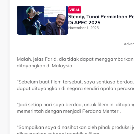
VIRAL
Steady, Tunai Permintaan 
Di APEC 2025
November 1, 2025
Adver
Malah, jelas Farid, dia tidak dapat menggambarkan
ditayangkan di Malaysia.
“Sebelum buat filem tersebut, saya sentiasa berdoa.
dapat ditayangkan di negara sendiri apalah perasa
“Jadi setiap hari saya berdoa, untuk filem ini ditay
memerintah dengan menjadi Perdana Menteri.
“Sampaikan saya dinasihatkan oleh pihak produksi j
dikecewakan sebagai pembikin filem.