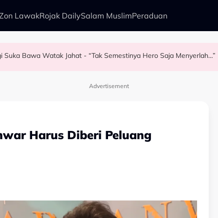
Zon Lawak
Rojak Daily
Salam Muslim
Peraduan
liano Di Dewan Filharmonik Petronas
ng Baizura Untuk…” - Shila Amzah
agi Suka Bawa Watak Jahat - “Tak Semestinya Hero Saja Menyerlah…”
 - Ezzanie Jasny
Advertisement
nwar Harus Diberi Peluang