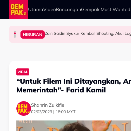
Skip to main content
Utama
Video
Rancangan
Gempak Most Wanted
MPO Beri Penghormatan Untuk Alfonso So
HIBURAN
HIBURAN
HIBURAN
GAYA HIDUP
“Ramai Pihak Dekati Saya, Jaclyn Victor & Ni
Zain Saidin Syukur Kembali Shooting, Akui L
“Harapnya Tahun Ini Terakhir La Untuk Saya…”
VIRAL
“Untuk Filem Ini Ditayangkan, A
Memerintah”- Farid Kamil
Shahrin Zulkifle
02/03/2023 | 18:00 MYT