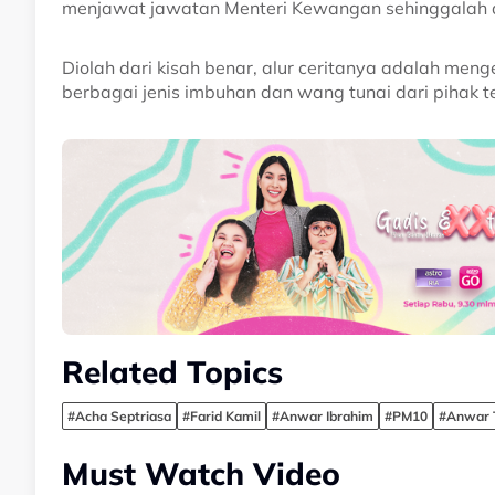
menjawat jawatan Menteri Kewangan sehinggalah d
Diolah dari kisah benar, alur ceritanya adalah men
berbagai jenis imbuhan dan wang tunai dari pihak te
Related Topics
#Acha Septriasa
#Farid Kamil
#Anwar Ibrahim
#PM10
#Anwar T
Must Watch Video