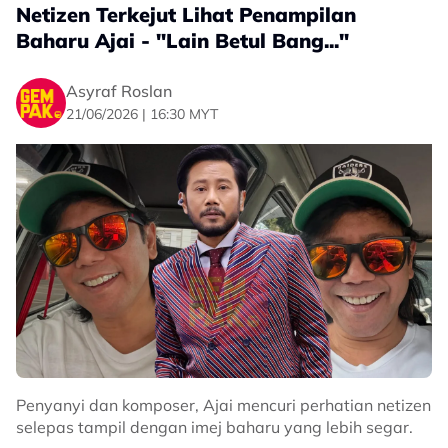
Netizen Terkejut Lihat Penampilan
“Ada orang yang masuk Islam hanya atas kertas,
Baharu Ajai - "Lain Betul Bang..."
tetapi bagi saya itu tidak cukup,” katanya lagi.
Sumber:
TikTok
Asyraf Roslan
21/06/2026 | 16:30 MYT
Related Topics
#Daiyan Trisha
#Cinta
#Kahwin
#podcast
Dalam hantaran yang sama, Cakra berpendapat
apabila seseorang itu sudah tiada kelak, perkara yang
akan terus dikenang adalah kesan dan perasaan yang
ditinggalkan kepada mereka sepanjang menjalani
kehidupan.
“Pada akhirnya, apabila kita sudah tiada, apa yang
Penyanyi dan komposer, Ajai mencuri perhatian netizen
tinggal dalam ingatanmereka dan bagaimana kita
selepas tampil dengan imej baharu yang lebih segar.
buat mereka rasa, itulah yang penting.