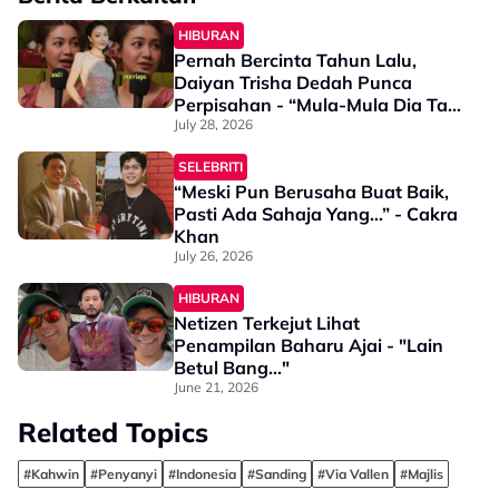
HIBURAN
Pernah Bercinta Tahun Lalu,
Daiyan Trisha Dedah Punca
Perpisahan - “Mula-Mula Dia Tak
Anggap Isu…”
July 28, 2026
SELEBRITI
“Meski Pun Berusaha Buat Baik,
Pasti Ada Sahaja Yang…” - Cakra
Khan
July 26, 2026
HIBURAN
Netizen Terkejut Lihat
Penampilan Baharu Ajai - "Lain
Betul Bang..."
June 21, 2026
Related Topics
#Kahwin
#Penyanyi
#Indonesia
#Sanding
#Via Vallen
#Majlis