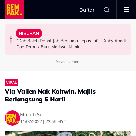
Skip to main content
Daftar
Doktor
Ini’ Di BIFF
Anak Yang Sudah Mati
HIBURAN
Bawa Anak Ke Klinik, Syasya Rizal Terkejut Dikenali
Michelle Yeoh Dinobatkan ‘Tokoh Perfileman Asia Tahun
Kasihnya Ibu, Ikan Lumba-Lumba Enggan Tinggalkan
“Dah Boleh Dapat Job Bersama Lepas Ini” – Abby Abadi
HIBURAN
SELEBRITI
BERITA
Doa Terbaik Buat Marissa, Munir
Advertisement
VIRAL
Via Vallen Nak Kahwin, Majlis
Berlangsung 5 Hari!
Maliah Surip
11/07/2022 | 22:55 MYT