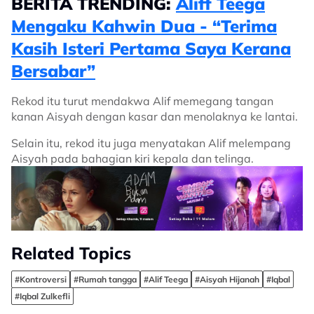
BERITA TRENDING:
Aliff Teega
Mengaku Kahwin Dua - “Terima
Kasih Isteri Pertama Saya Kerana
Bersabar”
Rekod itu turut mendakwa Alif memegang tangan
kanan Aisyah dengan kasar dan menolaknya ke lantai.
Selain itu, rekod itu juga menyatakan Alif melempang
Aisyah pada bahagian kiri kepala dan telinga.
Related Topics
#Kontroversi
#Rumah tangga
#Alif Teega
#Aisyah Hijanah
#Iqbal
#Iqbal Zulkefli