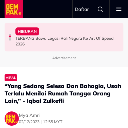
Skip to main content
Daftar
Ranisha Jawab: “Bagi Saya Itu Satu…”
1968
HIBURAN
Yusry Belum Terfikir Masuk GV, Rasa Tak Adil Sebab…
Big Stage Rocketfuel: Didakwa Cuba Jadi Aina Abdul,
Netizen Restu! Semua Tak Sabar Nak Saksikan Kudrat
TERBANG Bawa Legasi Rali Negara Ke Art Of Speed
HIBURAN
HIBURAN
HIBURAN
2026
Advertisement
VIRAL
“Yang Sedang Selesa Dan Bahagia, Usah
Terlalu Menilai Rumah Tangga Orang
Lain,” - Iqbal Zulkefli
Mya Amri
02/12/2023 | 12:55 MYT