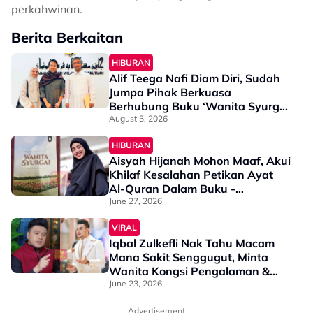
perkahwinan.
Berita Berkaitan
HIBURAN
Alif Teega Nafi Diam Diri, Sudah
Jumpa Pihak Berkuasa
Berhubung Buku ‘Wanita Syurga’
- “Salah Tetap Salah….”
August 3, 2026
HIBURAN
Aisyah Hijanah Mohon Maaf, Akui
Khilaf Kesalahan Petikan Ayat
Al-Quran Dalam Buku -
“Sepatutnya Dengan Membawa
June 27, 2026
Imej Figura…”
VIRAL
Iqbal Zulkefli Nak Tahu Macam
Mana Sakit Senggugut, Minta
Wanita Kongsi Pengalaman &
Ilmu - “Itu Ada Kaitan
June 23, 2026
Keturunan?”
Advertisement