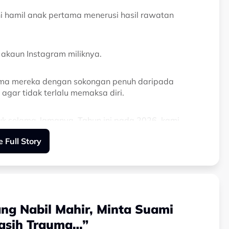
i hamil anak pertama menerusi hasil rawatan
 akaun Instagram miliknya.
tama mereka dengan sokongan penuh daripada
gar tidak terlalu memaksa diri.
uk selama-lamanya. Tahun ini pada 2026, kami
mpikan!
 Full Story
 di dalam rahim saya. Perjalanan IVF pertama kami
a supaya tidak terlalu memaksa diri dan tidak
ng Nabil Mahir, Minta Suami
ng sudah menunggu hari ini, apabila dia hadir pada
gilan untuk bayi kami),” kongsinya.
Masih Trauma…”