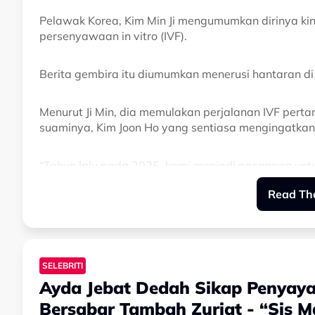
Pelawak Korea, Kim Min Ji mengumumkan dirinya kin
persenyawaan in vitro (IVF).
Berita gembira itu diumumkan menerusi hantaran di
Menurut Ji Min, dia memulakan perjalanan IVF per
suaminya, Kim Joon Ho yang sentiasa mengingatkan a
“Tahun lalu pada 2025, kami menjadi pasangan unt
menjadi keluarga bertiga seperti yang selalu kami i
Read The
“Satu nyawa kecil yang sangat berharga telah hadir
bermula dengan suami yang sentiasa meyakinkan say
tergesa-gesa.
SELEBRITI
Ayda Jebat Dedah Sikap Penyaya
“Syukurlah, terasa seolah-olah si kecil Durup mema
percubaan pertama kami. (Oh! Durup ialah nama pang
Bersabar Tambah Zuriat - “Sis 