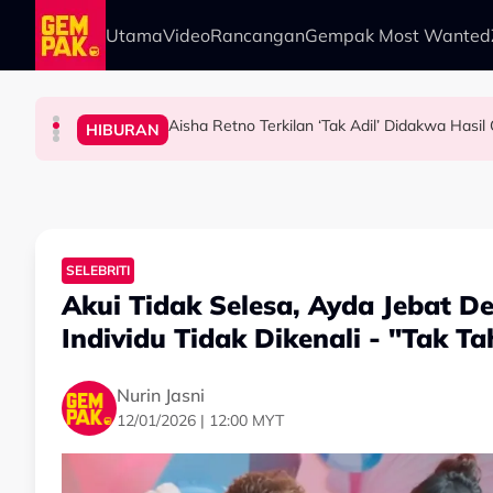
Skip to main content
Utama
Video
Rancangan
Gempak Most Wanted
Aisha Retno Terkilan ‘Tak Adil’ Didakwa Hasi
HIBURAN
HIBURAN
HIBURAN
HIBURAN
Bawa Anak Ke Klinik, Syasya Rizal Terkejut Di
Usia 57 Tahun Masih Nampak Muda, Rashdan 
Netizen Beri 'Warning' Buat Azeva & A. Aida
SELEBRITI
Akui Tidak Selesa, Ayda Jebat D
Individu Tidak Dikenali - "Tak 
Nurin Jasni
12/01/2026 | 12:00 MYT