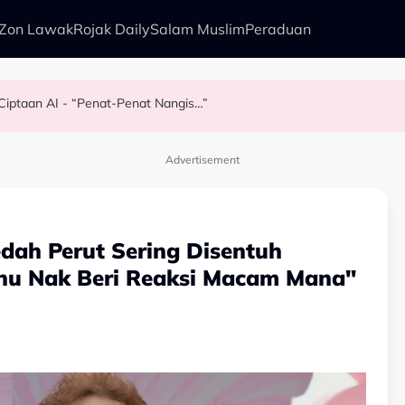
Zon Lawak
Rojak Daily
Salam Muslim
Peraduan
l Ciptaan AI - “Penat-Penat Nangis…”
kenali Doktor
Baba Kongsi Rahsia - “Ajaran Dari Arwah Bapa, Sebelum Tidur…”
Advertisement
edah Perut Sering Disentuh
Tahu Nak Beri Reaksi Macam Mana"