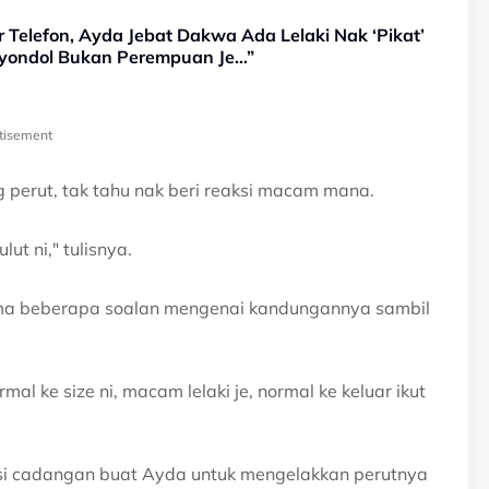
r Telefon, Ayda Jebat Dakwa Ada Lelaki Nak ‘Pikat’
nyondol Bukan Perempuan Je…”
tisement
g perut, tak tahu nak beri reaksi macam mana.
ut ni," tulisnya.
ima beberapa soalan mengenai kandungannya sambil
al ke size ni, macam lelaki je, normal ke keluar ikut
si cadangan buat Ayda untuk mengelakkan perutnya