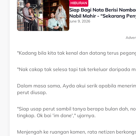
HIBURAN
Siap Bagi Nota Berisi Nombo
Nabil Mahir - “Sekarang Pe
June 9, 2026
Adver
"Kadang bila kita tak kenal dan datang terus pegan
"Nak cakap tak selesa tapi tak terkeluar daripada mul
Dalam masa sama, Ayda akui serik apabila mener
perut diusap.
"Siap usap perut sambil tanya berapa bulan dah, norm
tingkap. Ok bai 'im done'," ujarnya.
Menjengah ke ruangan komen, rata netizen berkong