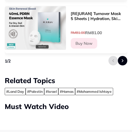
[REJURAN] Turnover Mask
5 Sheets | Hydration, Skin
Renewal, Soothing, Glow
RM81.00
RM81.00
Buy Now
1
/
2
Related Topics
#Land Day
#Palestin
#Israel
#Hamas
#Mohammed Ishtaye
Must Watch Video