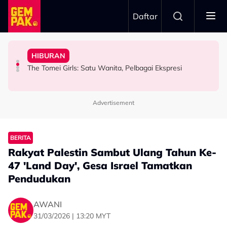
Skip to main content
Daftar
Aliff Aziz, Minta Netizen Berhenti Menghukum
& Popular - “Saya Tak Mahu Main Perasaan Orang
HIBURAN
Aziz Anggap M. Nasir Sekadar Bergurau
“Jangan Meroyan,Merentan...” - Ammar Alfian Pertahan
Iqbal Tolak Tawaran Gimik Bercinta Dengan Artis Cantik
“Mungkin Rupa Saya Sesuai…” – Dipuji Tampan, Aliff
The Tomei Girls: Satu Wanita, Pelbagai Ekspresi
HIBURAN
HIBURAN
HIBURAN
Advertisement
BERITA
Rakyat Palestin Sambut Ulang Tahun Ke-
47 'Land Day', Gesa Israel Tamatkan
Pendudukan
AWANI
31/03/2026 | 13:20 MYT