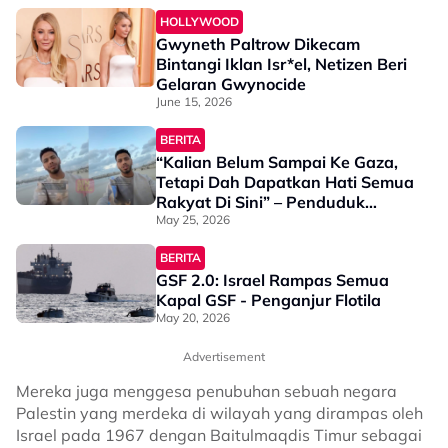
HOLLYWOOD
Gwyneth Paltrow Dikecam
Bintangi Iklan Isr*el, Netizen Beri
Gelaran Gwynocide
June 15, 2026
BERITA
“Kalian Belum Sampai Ke Gaza,
Tetapi Dah Dapatkan Hati Semua
Rakyat Di Sini” – Penduduk
Palestin Mohon Maaf Kepada
May 25, 2026
Aktivis Global Sumud Flotilla
BERITA
GSF 2.0: Israel Rampas Semua
Kapal GSF - Penganjur Flotila
May 20, 2026
Advertisement
Mereka juga menggesa penubuhan sebuah negara
Palestin yang merdeka di wilayah yang dirampas oleh
Israel pada 1967 dengan Baitulmaqdis Timur sebagai