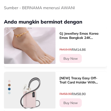
Sumber - BERNAMA menerusi AWANI
Anda mungkin berminat dengan
GJ Jewellery Emas Korea
Emas Bangkok 24K
Woman Anklet Daun/Jubin
Sliver Gold/Gila-gila Love
RM14.86
RM19.05
(26cm-27cm) GA-8
Buy Now
[NEW] Tracey Easy Off-
Trail Card Holder With
Lanyard Dompet Kad
Wanita
RM58.90
RM58.90
Buy Now