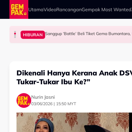
Skip to main content
Utama
Video
Rancangan
Gempak Most Wanted
Sanggup ‘Battle’ Beli Tiket Gema Bumantara, 
HIBURAN
HIBURAN
HIBURAN
HIBURAN
Bawa Anak Ke Klinik, Syasya Rizal Terkejut Di
"Adakalanya Penat, Lelah & Putus Asa” - Fas
“Hidup Adalah Kitaran, Awak Buat Jahat…” - 
Dikenali Hanya Kerana Anak DSV
Tukar-Tukar Ibu Ke?”
Nurin Jasni
03/06/2026 | 15:50 MYT