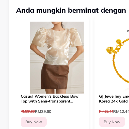
Anda mungkin berminat dengan
Casual Women’s Backless Bow
GJ Jewellery E
Top with Semi-transparent
Korea 24k Gold 
Organza Bubble Sleeves
Gelang Tangan 
RM39.60
RM12.4
RM39.60
RM12.44
Buy Now
Buy Now