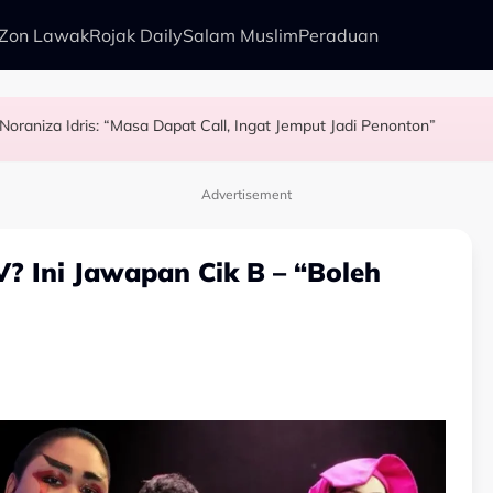
Zon Lawak
Rojak Daily
Salam Muslim
Peraduan
Noraniza Idris: “Masa Dapat Call, Ingat Jemput Jadi Penonton”
kenali Doktor
ha Sandha Terharu Lakonan Dalam ‘Kasih Yang Terkorban’ Raih Pujia
Uyaina Arshad
Advertisement
? Ini Jawapan Cik B – “Boleh