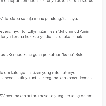
mendapat perhatian sekiranya bukan kerana status
 Vida, siapa sahaja mahu pandang,”tulisnya.
 sebenarnya Nur Edlynn Zamileen Muhammad Amin
adanya kerana hakikatnya dia merupakan anak
at. Kenapa kena guna perkataan ‘kalau’. Boleh
dalam kalangan netizen yang rata-ratanya
ain menasihatinya untuk mengabaikan komen-komen
DSV merupakan antara peserta yang bersaing dalam