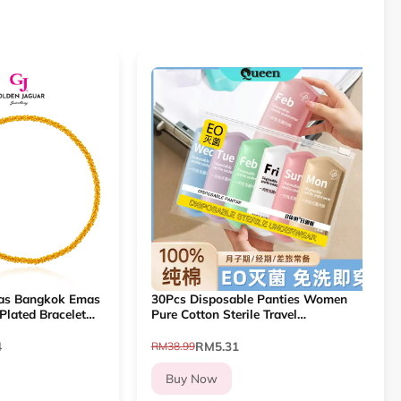
mas Bangkok Emas
30Pcs Disposable Panties Women
a
Plated Bracelet
Pure Cotton Sterile Travel
Bulu S (2660201)
Pregnant Women Underwear
J
Seluar Dalam Pakai Buang
4
RM5.31
RM38.99
R
Wanita 一次性內褲
Buy Now