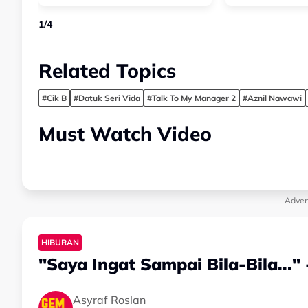
1
/
4
Related Topics
#Cik B
#Datuk Seri Vida
#Talk To My Manager 2
#Aznil Nawawi
Must Watch Video
Adver
HIBURAN
"Saya Ingat Sampai Bila-Bila..."
Asyraf Roslan