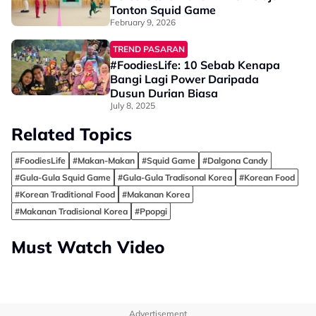
Tonton Squid Game
February 9, 2026
TREND PASARAN
#FoodiesLife: 10 Sebab Kenapa
Bangi Lagi Power Daripada
Dusun Durian Biasa
July 8, 2025
Related Topics
#FoodiesLife
#Makan-Makan
#Squid Game
#Dalgona Candy
#Gula-Gula Squid Game
#Gula-Gula Tradisonal Korea
#Korean Food
#Korean Traditional Food
#Makanan Korea
#Makanan Tradisional Korea
#Ppopgi
Must Watch Video
Advertisement