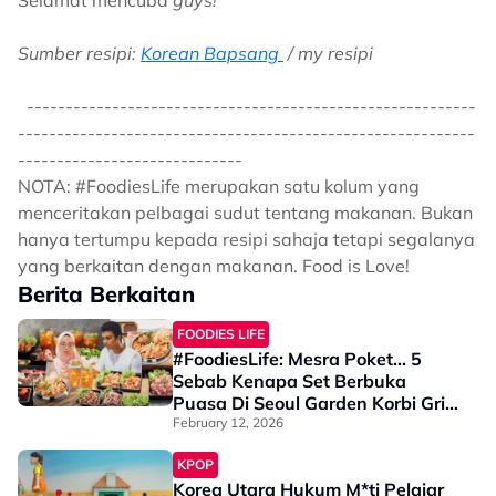
Selamat mencuba
guys!
Sumber resipi:
Korean Bapsang
/ my resipi
----------------------------------------------------------
-----------------------------------------------------------
-----------------------------
NOTA: #FoodiesLife merupakan satu kolum yang
menceritakan pelbagai sudut tentang makanan. Bukan
hanya tertumpu kepada resipi sahaja tetapi segalanya
yang berkaitan dengan makanan. Food is Love!
Berita Berkaitan
FOODIES LIFE
#FoodiesLife: Mesra Poket... 5
Sebab Kenapa Set Berbuka
Puasa Di Seoul Garden Korbi Grill
Wajib Dicuba Ramadan Ini
February 12, 2026
KPOP
Korea Utara Hukum M*ti Pelajar