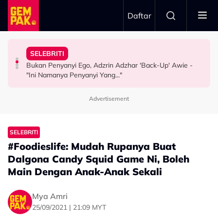
Skip to main content
Daftar
Gelagat Penari Ketika Praktis - "Memang Kena Jeling..."
Nama…
Pernah Lupakan..." - Yassin Yahya
SELEBRITI
Stacy Rindu Zaman Persembahan 'All Out', Kongsi
Intan Najuwa Timang Anak Perempuan Kedua, Beri
"Aku Ada Kisah Yang Satu Malaysia Pernah Tahu & Tak
Bukan Penyanyi Ego, Adzrin Adzhar 'Back-Up' Awie -
SELEBRITI
HIBURAN
SELEBRITI
"Ini Namanya Penyanyi Yang..."
Advertisement
SELEBRITI
#Foodieslife: Mudah Rupanya Buat
Dalgona Candy Squid Game Ni, Boleh
Main Dengan Anak-Anak Sekali
Mya Amri
25/09/2021 | 21:09 MYT