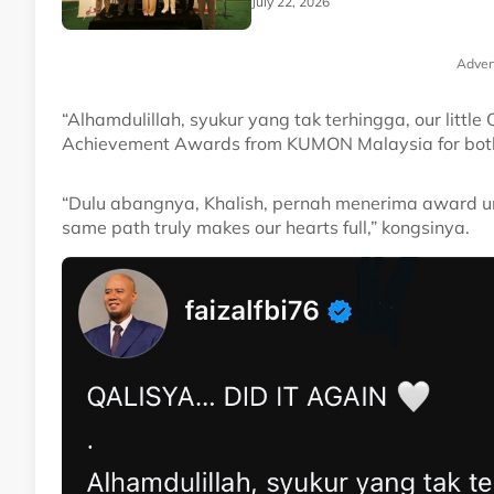
July 22, 2026
Adver
“Alhamdulillah, syukur yang tak terhingga, our littl
Achievement Awards from KUMON Malaysia for both
“Dulu abangnya, Khalish, pernah menerima award unt
same path truly makes our hearts full,” kongsinya.