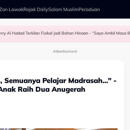
Zon Lawak
Rojak Daily
Salam Muslim
Peraduan
rry Al Hadad Terkilan Fizikal Jadi Bahan Hinaan - “Saya Ambil Masa
az Selamat, Kenang Jasa Selamatkan Daripada Penyingkiran Di Big 
Berpantang - “Waktu Itu Aku Tiada, Pergi Nepal Naik Gunung 10 Hari…”
lam Kurang Dua Minit
Advertisement
 Semuanya Pelajar Madrasah…” -
, Anak Raih Dua Anugerah