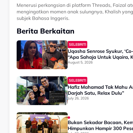
Menerusi perkongsian di platform Threads, Faizal at
mengingatkan momen anak sulungnya, Khalish yang 
subjek Bahasa Inggeris.
Berita Berkaitan
SELEBRITI
Uqasha Senrose Syukur, ‘Co-
“Apa Sahaja Untuk Uqaira, 
August 5, 2026
SELEBRITI
Hafiz Mahamad Tak Mahu An
Darjah Satu, Relax Dulu”
July 26, 2026
Bukan Sekadar Bacaan, Kem
Himpunkan Hampir 300 Pese