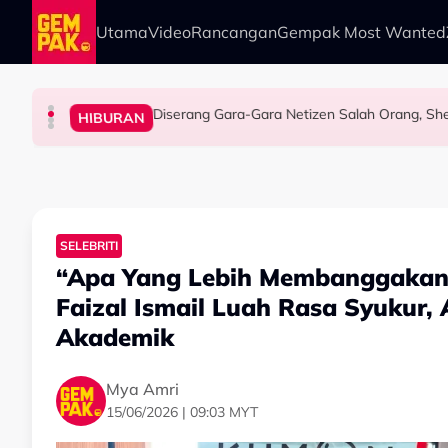
Skip to main content
Utama
Video
Rancangan
Gempak Most Wanted
Diserang Gara-Gara Netizen Salah Orang, She
HIBURAN
HIBURAN
HIBURAN
HIBURAN
Afiq Sky Hadiahkan Buah Tangan Buat Syafin
Imran Aqil Kongsi Detik Sukar Isteri Ketika 
Khairul Aming Raih Jualan Lebih RM2 Juta Da
SELEBRITI
“Apa Yang Lebih Membanggakan,
Faizal Ismail Luah Rasa Syukur
Akademik
Mya Amri
15/06/2026 | 09:03 MYT