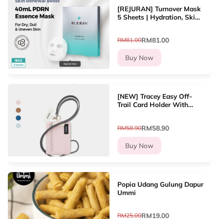
[REJURAN] Turnover Mask
5 Sheets | Hydration, Skin
Renewal, Soothing, Glow
RM81.00
RM81.00
Buy Now
[NEW] Tracey Easy Off-
Trail Card Holder With
Lanyard Dompet Kad
Wanita
RM58.90
RM58.90
Buy Now
Popia Udang Gulung Dapur
Ummi
RM19.00
RM25.00