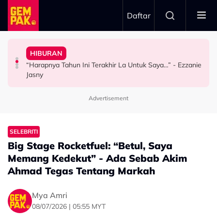
Skip to main content
Daftar
Dewan Filharmonik Petronas
Yusry Belum Terfikir Masuk GV, Rasa Tak Adil Sebab…
2026
HIBURAN
MPO Beri Penghormatan Untuk Alfonso Soliano Di
TERBANG Bawa Legasi Rali Negara Ke Art Of Speed
HIBURAN
“Harapnya Tahun Ini Terakhir La Untuk Saya…” - Ezzanie
GAYA HIDUP
HIBURAN
Jasny
Advertisement
SELEBRITI
Big Stage Rocketfuel: “Betul, Saya
Memang Kedekut” - Ada Sebab Akim
Ahmad Tegas Tentang Markah
Mya Amri
08/07/2026 | 05:55 MYT