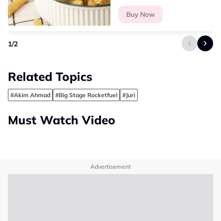
Buy Now
1
/
2
Related Topics
#Akim Ahmad
#Big Stage Rocketfuel
#Juri
Must Watch Video
Advertisement