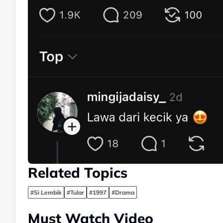
Related Topics
#Si Lembik
#Tular
#1997
#Drama
Must Watch Video