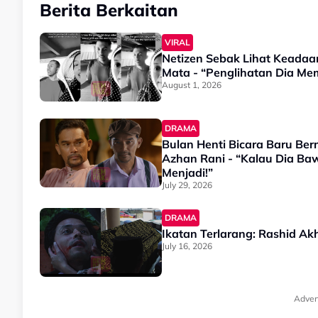
Berita Berkaitan
VIRAL
Netizen Sebak Lihat Keadaa
Mata - “Penglihatan Dia M
August 1, 2026
DRAMA
Bulan Henti Bicara Baru B
Azhan Rani - “Kalau Dia B
Menjadi!”
July 29, 2026
DRAMA
Ikatan Terlarang: Rashid Akh
July 16, 2026
Adver