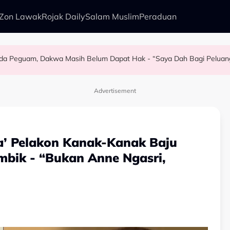
Zon Lawak
Rojak Daily
Salam Muslim
Peraduan
pada Peguam, Dakwa Masih Belum Dapat Hak - “Saya Dah Bagi Peluan
kenali Doktor
zan Simpan Misai Demi TERBANG
Beri Yang Terbaik Sebagai Puteri Gunung Ledang
Advertisement
a’ Pelakon Kanak-Kanak Baju
mbik - “Bukan Anne Ngasri,