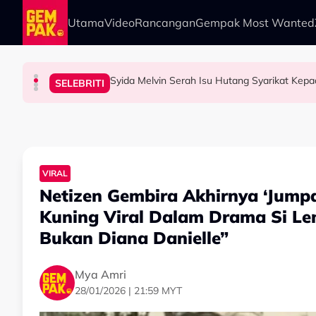
Skip to main content
Utama
Video
Rancangan
Gempak Most Wanted
Syida Melvin Serah Isu Hutang Syarikat Ke
HIBURAN
HIBURAN
HIBURAN
SELEBRITI
Bawa Anak Ke Klinik, Syasya Rizal Terkejut Di
“Saya Tak Pernah Berbulu Macam Tu...” – Zi
“Saya Bukan Ibu Saya…” - Mila Mohsin Janji 
VIRAL
Netizen Gembira Akhirnya ‘Jump
Kuning Viral Dalam Drama Si Le
Bukan Diana Danielle”
Mya Amri
28/01/2026 | 21:59 MYT