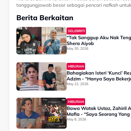
tanggungjawab besar sebagai pencari nafkah untuk
Berita Berkaitan
SELEBRITI
“Tak Sanggup Aku Nak Tengo
Shera Aiyob
May 30, 2026
HIBURAN
Bahagiakan Isteri ‘Kunci’ R
Adzim - “Hanya Saya Bekerj
May 22, 2026
HIBURAN
Bawa Watak Ustaz, Zahiril 
Mafia - “Saya Seorang Yang
May 8, 2026