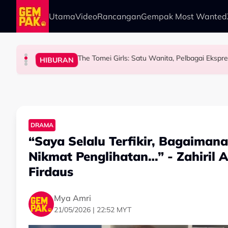
Skip to main content
Utama
Video
Rancangan
Gempak Most Wanted
The Tomei Girls: Satu Wanita, Pelbagai Ekspre
HIBURAN
HIBURAN
HIBURAN
HIBURAN
Iqbal Tolak Tawaran Gimik Bercinta Dengan A
“Jangan Meroyan,Mer
“Mungkin Rupa Saya 
DRAMA
“Saya Selalu Terfikir, Bagaimana
Nikmat Penglihatan…” - Zahiril
Firdaus
Mya Amri
21/05/2026 | 22:52 MYT