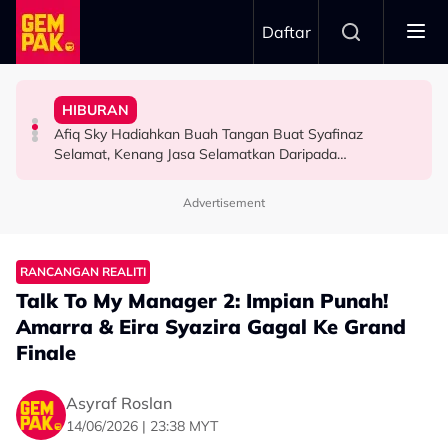
Skip to main content
Daftar
Masa Bina Nama…”
Hari…”
& Popular - “Saya Tak Mahu Main Perasaan Orang
Hadad Terkilan Fizikal Jadi Bahan Hinaan - “Saya Ambil
“Waktu Itu Aku Tiada, Pergi Nepal Naik Gunung 10
HIBURAN
Iqbal Tolak Tawaran Gimik Bercinta Dengan Artis Cantik
Diserang Gara-Gara Netizen Salah Orang, Sherry Al
Imran Aqil Kongsi Detik Sukar Isteri Ketika Berpantang -
Afiq Sky Hadiahkan Buah Tangan Buat Syafinaz
HIBURAN
HIBURAN
HIBURAN
Selamat, Kenang Jasa Selamatkan Daripada
Penyingkiran Di Big Stage ALPHA
Advertisement
RANCANGAN REALITI
Talk To My Manager 2: Impian Punah!
Amarra & Eira Syazira Gagal Ke Grand
Finale
Asyraf Roslan
14/06/2026 | 23:38 MYT