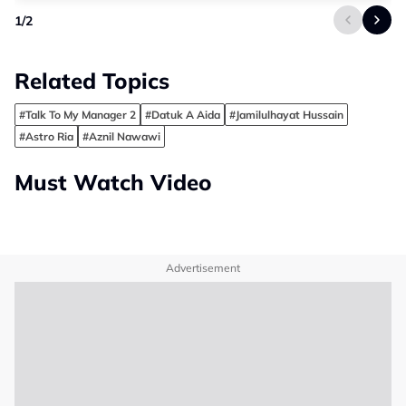
1
/
2
Related Topics
#Talk To My Manager 2
#Datuk A Aida
#Jamilulhayat Hussain
#Astro Ria
#Aznil Nawawi
Must Watch Video
Advertisement