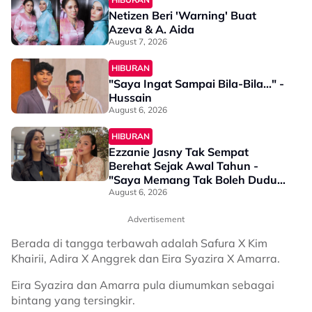
Netizen Beri 'Warning' Buat
Azeva & A. Aida
August 7, 2026
HIBURAN
"Saya Ingat Sampai Bila-Bila..." -
Hussain
August 6, 2026
HIBURAN
Ezzanie Jasny Tak Sempat
Berehat Sejak Awal Tahun -
"Saya Memang Tak Boleh Duduk
Diam"
August 6, 2026
Advertisement
Berada di tangga terbawah adalah Safura X Kim
Khairii, Adira X Anggrek dan Eira Syazira X Amarra.
Eira Syazira dan Amarra pula diumumkan sebagai
bintang yang tersingkir.