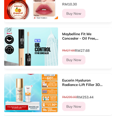
RM10.30
Buy Now
Maybelline Fit Me
Concealer - Oil Free,
Natural Coverage,
Lightweight Formula with
RM27.68
RM27.68
Natural-Looking Coverage
for Flawless
Buy Now
Eucerin Hyaluron
Radiance-Lift Filler 3D
Serum 30ml
RM253.44
RM299.00
Buy Now