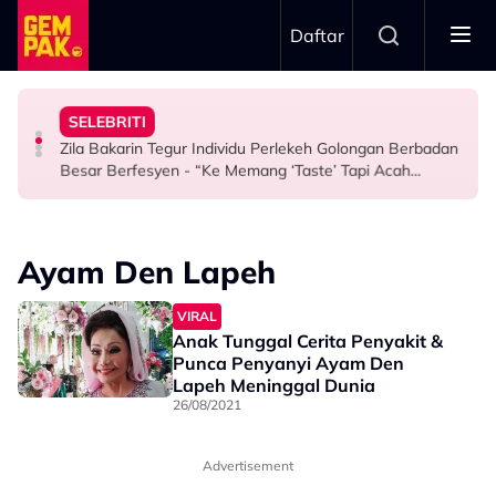
Skip to main content
Daftar
Komen Minggu Separuh Akhir
Teringin Sangat Nak Pergi…”
Undang Sebak - “5 Tahun, Al-Fatihah”
Terlaksana! Aliff Kimiey & Qilo Perlu Pulang, Semak
SELEBRITI
Aktor Popular Dakwa Kena Halau Dari KLFW - “Bukan
Kenang Pemergian Arwah Siti Sarah, Perkongsian Shuib
Big Stage Rocketfuel Recap: Permintaan OT8 Tak
Zila Bakarin Tegur Individu Perlekeh Golongan Berbadan
HIBURAN
HIBURAN
HIBURAN
Besar Berfesyen - “Ke Memang ‘Taste’ Tapi Acah
Hina?”
Ayam Den Lapeh
VIRAL
Anak Tunggal Cerita Penyakit &
Punca Penyanyi Ayam Den
Lapeh Meninggal Dunia
26/08/2021
Advertisement