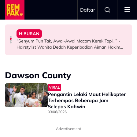
Skip to main content
Daftar
Terima Tawaran - “Kalau Ikutkan Memang Saya…”
Anjoulie Beralih Kepada Ikan Kembung
Terbesar Dalam Hidup Saya” - Intan Najuwa
HIBURAN
KE Selebriti 2026: Sokongan Anak Buat Amyza Aznan
“Nak Muntah Dah Makan Tuna” – Demi Fitness, Zarina
“Imane Lunara & Imane Laudya, Dua Anugerah
“Senyum Pun Tak, Awal-Awal Macam Kerek Tapi…” -
HIBURAN
SELEBRITI
HIBURAN
Hairstylist Wanita Dedah Keperibadian Aiman Hakim
Ridza
Dawson County
VIRAL
Pengantin Lelaki Maut Helikopter
Terhempas Beberapa Jam
Selepas Kahwin
03/06/2026
Advertisement