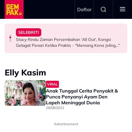
Skip to main content
Daftar
Misha Omar: “Gone Too Soon”
"Ini Namanya Penyanyi Yang..."
Nama…
SELEBRITI
Pengarah Muzik, Komposer Sze Wan Meninggal Dunia,
Bukan Penyanyi Ego, Adzrin Adzhar 'Back-Up' Awie -
Intan Najuwa Timang Anak Perempuan Kedua, Beri
Stacy Rindu Zaman Persembahan 'All Out', Kongsi
HIBURAN
SELEBRITI
HIBURAN
Gelagat Penari Ketika Praktis - "Memang Kena Jeling..."
Elly Kasim
VIRAL
Anak Tunggal Cerita Penyakit &
Punca Penyanyi Ayam Den
Lapeh Meninggal Dunia
26/08/2021
Advertisement