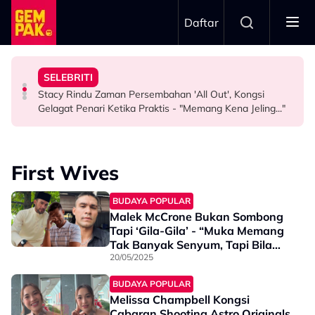
Skip to main content
Daftar
Misha Omar: “Gone Too Soon”
"Ini Namanya Penyanyi Yang..."
Nama…
SELEBRITI
Pengarah Muzik, Komposer Sze Wan Meninggal Dunia,
Bukan Penyanyi Ego, Adzrin Adzhar 'Back-Up' Awie -
Intan Najuwa Timang Anak Perempuan Kedua, Beri
Stacy Rindu Zaman Persembahan 'All Out', Kongsi
HIBURAN
SELEBRITI
HIBURAN
Gelagat Penari Ketika Praktis - "Memang Kena Jeling..."
First Wives
BUDAYA POPULAR
Malek McCrone Bukan Sombong
Tapi ‘Gila-Gila’ - “Muka Memang
Tak Banyak Senyum, Tapi Bila
Dah Kenal…”
20/05/2025
BUDAYA POPULAR
Melissa Champbell Kongsi
Cabaran Shooting Astro Originals