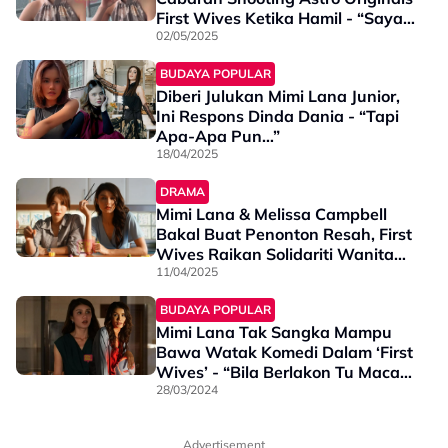
First Wives Ketika Hamil - “Saya
Ni Jenis Tak Suka Duduk Rumah”
02/05/2025
BUDAYA POPULAR
Diberi Julukan Mimi Lana Junior,
Ini Respons Dinda Dania - “Tapi
Apa-Apa Pun…”
18/04/2025
DRAMA
Mimi Lana & Melissa Campbell
Bakal Buat Penonton Resah, First
Wives Raikan Solidariti Wanita
Bila Berdepan Suami Jahanam
11/04/2025
BUDAYA POPULAR
Mimi Lana Tak Sangka Mampu
Bawa Watak Komedi Dalam ‘First
Wives’ - “Bila Berlakon Tu Macam
Semua Orang…”
28/03/2024
Advertisement