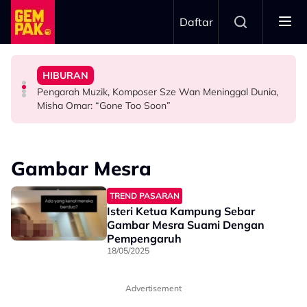
Skip to main content
Daftar
Pengantin - "Hari Ini Hari Yang Paling Sedih..."
Meninggal Dunia Sebelum Sempat Sahkan Lafaz
Gelagat Penari Ketika Praktis - "Memang Kena Jeling..."
"Ini Namanya Penyanyi Yang..."
HIBURAN
Tular Detik Pilu Di Majlis Pernikahan, Saksi Akad
Stacy Rindu Zaman Persembahan 'All Out', Kongsi
Bukan Penyanyi Ego, Adzrin Adzhar 'Back-Up' Awie -
Pengarah Muzik, Komposer Sze Wan Meninggal Dunia,
VIRAL
SELEBRITI
SELEBRITI
Misha Omar: “Gone Too Soon”
Gambar Mesra
TREND PASARAN
Isteri Ketua Kampung Sebar
Gambar Mesra Suami Dengan
Pempengaruh
18/05/2025
Advertisement