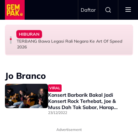
Skip to main content
Daftar
Ranisha Jawab: “Bagi Saya Itu Satu…”
1968
HIBURAN
Yusry Belum Terfikir Masuk GV, Rasa Tak Adil Sebab…
Big Stage Rocketfuel: Didakwa Cuba Jadi Aina Abdul,
Netizen Restu! Semua Tak Sabar Nak Saksikan Kudrat
TERBANG Bawa Legasi Rali Negara Ke Art Of Speed
HIBURAN
HIBURAN
HIBURAN
2026
Jo Branco
VIRAL
Konsert Barbarik Bakal Jadi
Konsert Rock Terhebat, Joe &
Muss Dah Tak Sabar, Harap
Peminat Pulang Dengan
23/12/2022
Kenangan Manis
Advertisement