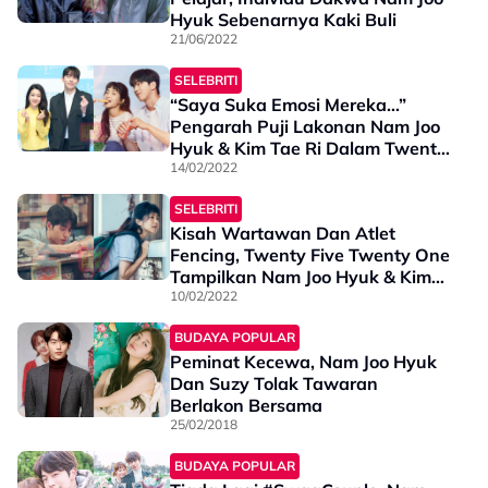
Hyuk Sebenarnya Kaki Buli
21/06/2022
SELEBRITI
“Saya Suka Emosi Mereka…”
Pengarah Puji Lakonan Nam Joo
Hyuk & Kim Tae Ri Dalam Twenty
Five Twenty One
14/02/2022
SELEBRITI
Kisah Wartawan Dan Atlet
Fencing, Twenty Five Twenty One
Tampilkan Nam Joo Hyuk & Kim
Tae Ri
10/02/2022
BUDAYA POPULAR
Peminat Kecewa, Nam Joo Hyuk
Dan Suzy Tolak Tawaran
Berlakon Bersama
25/02/2018
BUDAYA POPULAR