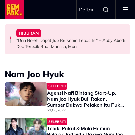
Skip to main content
Daftar
Doktor
Anak Yang Sudah Mati
HIBURAN
Bawa Anak Ke Klinik, Syasya Rizal Terkejut Dikenali
Kasihnya Ibu, Ikan Lumba-Lumba Enggan Tinggalkan
Pengantin Penat Sampai Tertidur Atas Pelamin
“Dah Boleh Dapat Job Bersama Lepas Ini” – Abby Abadi
HIBURAN
BERITA
ANTARABANGSA
Doa Terbaik Buat Marissa, Munir
Nam Joo Hyuk
SELEBRITI
Agensi Nafi Bintang Start-Up,
Nam Joo Hyuk Buli Rakan,
Sumber Dakwa Pelakon Itu Pukul
& Ambil Duit
21/06/2022
SELEBRITI
Tolak, Pukul & Maki Hamun
Pelajar, Individu Dakwa Nam Joo