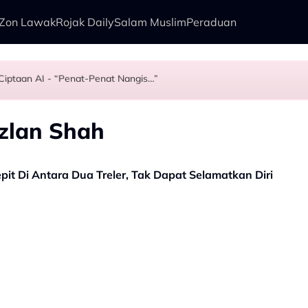
Zon Lawak
Rojak Daily
Salam Muslim
Peraduan
l Ciptaan AI - “Penat-Penat Nangis…”
kenali Doktor
Baba Kongsi Rahsia - “Ajaran Dari Arwah Bapa, Sebelum Tidur…”
Azlan Shah
it Di Antara Dua Treler, Tak Dapat Selamatkan Diri