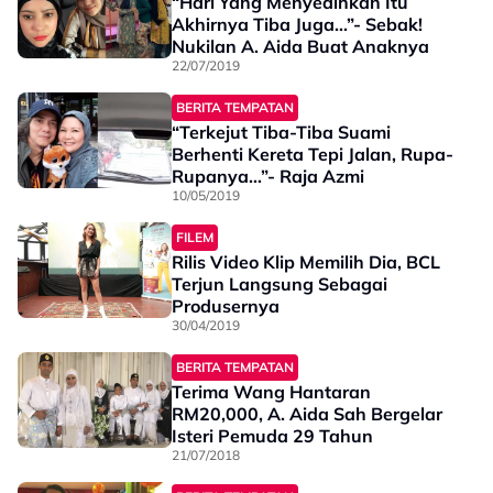
“Hari Yang Menyedihkan Itu
Akhirnya Tiba Juga...”- Sebak!
Nukilan A. Aida Buat Anaknya
22/07/2019
BERITA TEMPATAN
“Terkejut Tiba-Tiba Suami
Berhenti Kereta Tepi Jalan, Rupa-
Rupanya…”- Raja Azmi
10/05/2019
FILEM
Rilis Video Klip Memilih Dia, BCL
Terjun Langsung Sebagai
Produsernya
30/04/2019
BERITA TEMPATAN
Terima Wang Hantaran
RM20,000, A. Aida Sah Bergelar
Isteri Pemuda 29 Tahun
21/07/2018