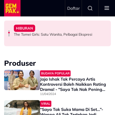
Skip to main content
Daftar
Aliff Aziz, Minta Netizen Berhenti Menghukum
Aziz Anggap M. Nasir Sekadar Bergurau
& Popular - “Saya Tak Mahu Main Perasaan Orang
HIBURAN
“Jangan Meroyan,Merentan...” - Ammar Alfian Pertahan
“Mungkin Rupa Saya Sesuai…” – Dipuji Tampan, Aliff
Iqbal Tolak Tawaran Gimik Bercinta Dengan Artis Cantik
The Tomei Girls: Satu Wanita, Pelbagai Ekspresi
HIBURAN
HIBURAN
HIBURAN
Produser
BUDAYA POPULAR
Jaja Ishak Tak Percaya Artis
Kontroversi Boleh Naikkan Rating
Drama! - "Saya Tak Nak Pening
Kepala"
11/04/2024
VIRAL
“Saya Tak Suka Mama Di Set…”-
Wanna Ali Tak Tertekan Jadi