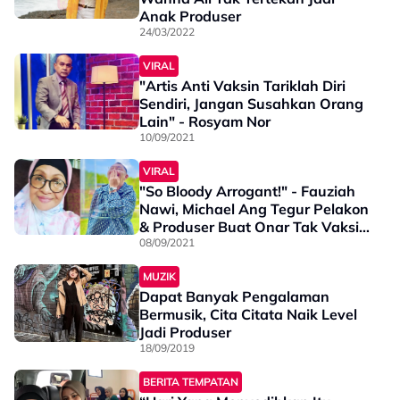
Anak Produser
24/03/2022
VIRAL
"Artis Anti Vaksin Tariklah Diri
Sendiri, Jangan Susahkan Orang
Lain" - Rosyam Nor
10/09/2021
VIRAL
"So Bloody Arrogant!" - Fauziah
Nawi, Michael Ang Tegur Pelakon
& Produser Buat Onar Tak Vaksin
Tapi Kalut Nak Shooting
08/09/2021
MUZIK
Dapat Banyak Pengalaman
Bermusik, Cita Citata Naik Level
Jadi Produser
18/09/2019
BERITA TEMPATAN