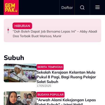
Skip to main content
Daftar
Doktor
Anak Yang Sudah Mati
HIBURAN
Bawa Anak Ke Klinik, Syasya Rizal Terkejut Dikenali
Kasihnya Ibu, Ikan Lumba-Lumba Enggan Tinggalkan
Pengantin Penat Sampai Tertidur Atas Pelamin
“Dah Boleh Dapat Job Bersama Lepas Ini” – Abby Abadi
HIBURAN
BERITA
ANTARABANGSA
Doa Terbaik Buat Marissa, Munir
Subuh
BERITA TEMPATAN
Sekolah Kerajaan Kelantan Mula
Pukul 8 Pagi, Bagi Ruang Pelajar
Solat Subuh
17/05/2025
BUDAYA POPULAR
"Arwah Alami Kekejangan Lepas
Solat Subuh" - Isteri Nabil