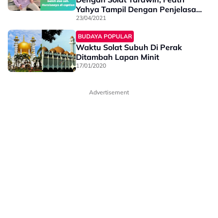
Yahya Tampil Dengan Penjelasan
Dari…
23/04/2021
BUDAYA POPULAR
Waktu Solat Subuh Di Perak
Ditambah Lapan Minit
17/01/2020
Advertisement