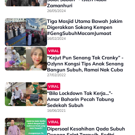
Zamanhuri
26/05/2024
Tiga Masjid Utama Bawah Jakim
Digerakkan Sokong Kempen
#GengSubuhMacamJumaat
16/02/2024
VIRAL
“Kejut Pun Senang Tak Cranky” -
Ozlynn Kongsi Tips Anak Senang
Bangun Subuh, Ramai Nak Cuba
27/02/2022
VIRAL
“Bila Lockdown Tak Kerja…”-
Amar Baharin Pecah Tabung
Sedekah Subuh
16/06/2021
VIRAL
Dipersoal Kesahihan Qada Subuh
Dengan Solat Tarawih, Fedtri