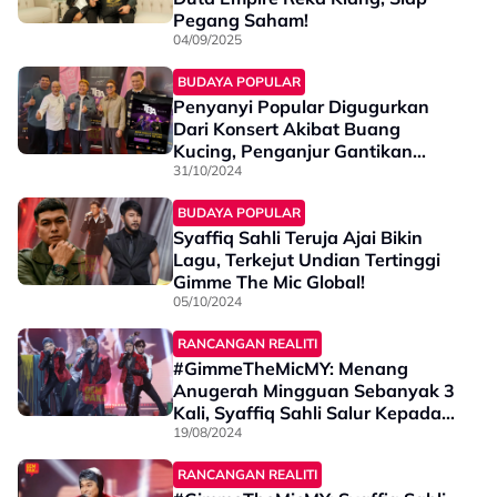
Pegang Saham!
04/09/2025
BUDAYA POPULAR
Penyanyi Popular Digugurkan
Dari Konsert Akibat Buang
Kucing, Penganjur Gantikan
Syaffiq Sahli - "Poster Asal Dah
31/10/2024
Siap, Akibat Kecaman Hebat
BUDAYA POPULAR
Kami Pun ..."
Syaffiq Sahli Teruja Ajai Bikin
Lagu, Terkejut Undian Tertinggi
Gimme The Mic Global!
05/10/2024
RANCANGAN REALITI
#GimmeTheMicMY: Menang
Anugerah Mingguan Sebanyak 3
Kali, Syaffiq Sahli Salur Kepada
Anak Yatim – “Saya Cuma Ambil
19/08/2024
Saja”
RANCANGAN REALITI