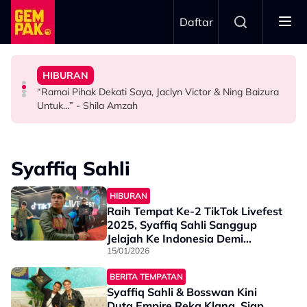
Skip to main content
Daftar
Menyerlah…”
Hubungan Sebenar Dengan Idris Khan
Bawa Watak Jahat - “Tak Semestinya Hero Saja
Dewan Filharmonik Petronas
HIBURAN
Ramai Sangka Adik-Beradik, Ali Reza Akhirnya Dedah
Zain Saidin Syukur Kembali Shooting, Akui Lagi Suka
MPO Beri Penghormatan Untuk Alfonso Soliano Di
“Ramai Pihak Dekati Saya, Jaclyn Victor & Ning Baizura
HIBURAN
HIBURAN
GAYA HIDUP
Untuk…” - Shila Amzah
Syaffiq Sahli
HIBURAN
Raih Tempat Ke-2 TikTok Livefest
2025, Syaffiq Sahli Sanggup
Jelajah Ke Indonesia Demi
Peminat - “Orang Hanya Nampak
15/01/2026
Saya Depan Kamera Tapi…”
BERITA TEMPATAN
Syaffiq Sahli & Bosswan Kini
Duta Empire Reka Klang, Siap