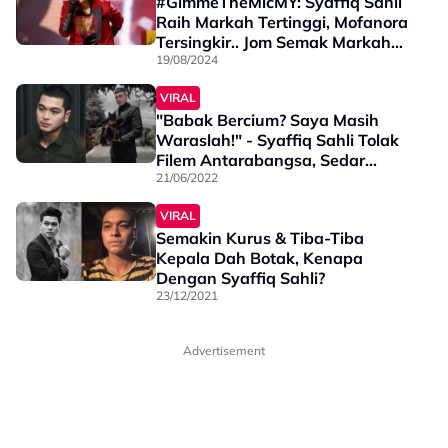
#GimmeTheMicMY: Syaffiq Sahli
Raih Markah Tertinggi, Mofanora
Tersingkir.. Jom Semak Markah
Penuh Minggu Keempat Semua
19/08/2024
Peserta
VIRAL
"Babak Bercium? Saya Masih
Waraslah!" - Syaffiq Sahli Tolak
Filem Antarabangsa, Sedar
Hukum Syarak
21/06/2022
VIRAL
Semakin Kurus & Tiba-Tiba
Kepala Dah Botak, Kenapa
Dengan Syaffiq Sahli?
23/12/2021
Advertisement