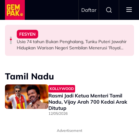
Skip to main content
Daftar
Airlines
Tangkap Ikan Segar Setiap Hari
FESYEN
“Saya Memang Suka Gaya Streetwear…” - Ezaidi Aziz
Tertelan Serpihan Lidi Sate, Wanita Saman Singapore
Permintaan Aneh Jared Leto Di Lokasi, Minta Nelayan
Usia 74 tahun Bukan Penghalang, Tunku Puteri Jawahir
HIBURAN
BERITA
HIBURAN
Hidupkan Warisan Negeri Sembilan Menerusi ‘Royal
Sembilan’
Tamil Nadu
KOLLYWOOD
Rasmi Jadi Ketua Menteri Tamil
Nadu, Vijay Arah 700 Kedai Arak
Ditutup
12/05/2026
Advertisement