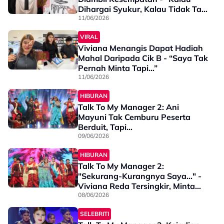
Dihargai Syukur, Kalau Tidak Tak
Mengapa”
11/06/2026
VIRAL
Viviana Menangis Dapat Hadiah
Mahal Daripada Cik B - “Saya Tak
Pernah Minta Tapi…”
11/06/2026
HIBURAN
Talk To My Manager 2: Ani
Mayuni Tak Cemburu Peserta
Berduit, Tapi…
09/06/2026
HIBURAN
Talk To My Manager 2:
"Sekurang-Kurangnya Saya..." -
Viviana Reda Tersingkir, Minta
Netizen Henti Siber Buli
08/06/2026
SELEBRITI