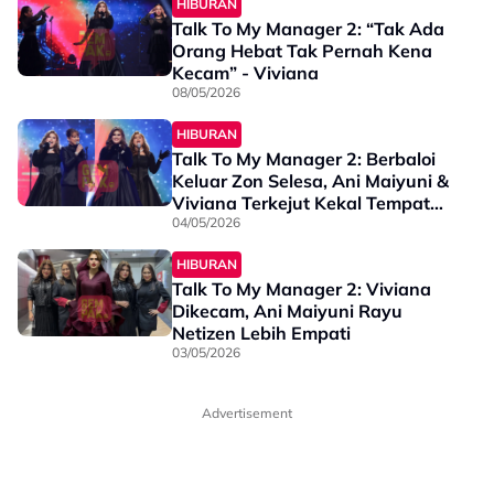
HIBURAN
Talk To My Manager 2: “Tak Ada
Orang Hebat Tak Pernah Kena
Kecam” - Viviana
08/05/2026
HIBURAN
Talk To My Manager 2: Berbaloi
Keluar Zon Selesa, Ani Maiyuni &
Viviana Terkejut Kekal Tempat
Pertama - “Orang Cop Saya..."
04/05/2026
HIBURAN
Talk To My Manager 2: Viviana
Dikecam, Ani Maiyuni Rayu
Netizen Lebih Empati
03/05/2026
Advertisement