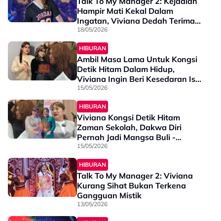
Talk To My Manager 2: Kejadian
Hampir Mati Kekal Dalam
Ingatan, Viviana Dedah Terima
Mesej Daripada Mangsa Lain -
18/05/2026
“Ada Yang Dah Tak Boleh Main &
HIBURAN
Koma”
Ambil Masa Lama Untuk Kongsi
Detik Hitam Dalam Hidup,
Viviana Ingin Beri Kesedaran Isu
Buli - “Saya Tak Mention Nama
15/05/2026
Pembuli Sebab…”
HIBURAN
Viviana Kongsi Detik Hitam
Zaman Sekolah, Dakwa Diri
Pernah Jadi Mangsa Buli -
“Tangan Dipegang, Kaki Pun
15/05/2026
Diikat…”
HIBURAN
Talk To My Manager 2: Viviana
Kurang Sihat Bukan Terkena
Gangguan Mistik
13/05/2026