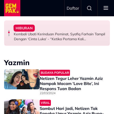
Skip to main content
Daftar
Pertama & Momen Sangat Bererti…”
Malaysia”
Pesawat Mendarat - “Boleh Jadi Itu Pengalaman
Mansur & Liu
Lengkap – “Dia Pelakon Kedua Paling Tampan Di
HIBURAN
Atta Halilintar Tegur Individu Perlekeh Orang Rakam
M. Nasir Pilih Aliff Aziz, Melinda Dadew Hidupkan Kisah
M. Nasir Pilih Aliff Aziz Jadi Mansur Sebab Pakej
Kembali Ubati Kerinduan Peminat, Syafiq Farhain Tampil
SELEBRITI
HIBURAN
HIBURAN
Dengan ‘Cinta Luka’ - “Ketika Pertama Kali
Mendengar…”
Yazmin
BUDAYA POPULAR
Netizen Tegur Leher Yazmin Aziz
Nampak Macam ‘Love Bite’, Ini
Respons Tuan Badan
22/03/2024
VIRAL
Sambut Hari Jadi, Netizen Tak
Sangka Umur Yazmin Aziz Rupa-