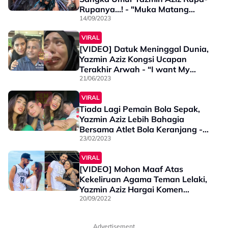
Rupanya...! - "Muka Matang
Sangat"
14/09/2023
VIRAL
[VIDEO] Datuk Meninggal Dunia,
Yazmin Aziz Kongsi Ucapan
Terakhir Arwah - “I want My
Family To Be…”
21/06/2023
VIRAL
Tiada Lagi Pemain Bola Sepak,
Yazmin Aziz Lebih Bahagia
Bersama Atlet Bola Keranjang -
“Saya Enggan Membazirkan…”
23/02/2023
VIRAL
[VIDEO] Mohon Maaf Atas
Kekeliruan Agama Teman Lelaki,
Yazmin Aziz Hargai Komen
Netizen; “Saya Ini Bukan
20/09/2022
Pandai…”
Advertisement