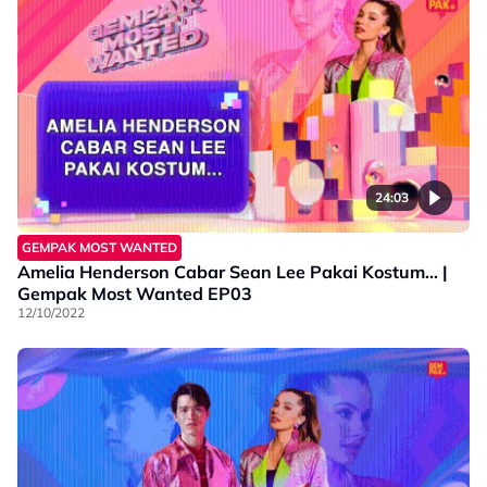
24:03
GEMPAK MOST WANTED
Amelia Henderson Cabar Sean Lee Pakai Kostum… |
Gempak Most Wanted EP03
12/10/2022