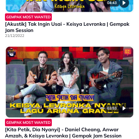
04:43
GEMPAK MOST WANTED
[Akustik] Tak Ingin Usai - Keisya Levronka | Gempak
Jam Session
21/12/2022
03:53
GEMPAK MOST WANTED
[Kita Petik, Dia Nyanyi] - Daniel Cheang, Anwar
Amzah, & Keisya Levronka | Gempak Jam Session