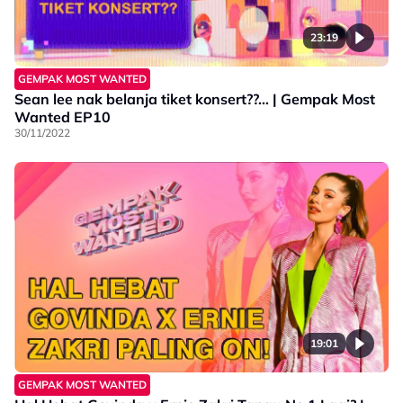
23:19
GEMPAK MOST WANTED
Sean lee nak belanja tiket konsert??… | Gempak Most
Wanted EP10
30/11/2022
19:01
GEMPAK MOST WANTED