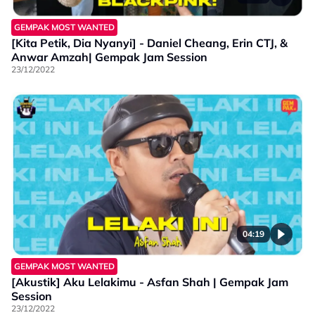
GEMPAK MOST WANTED
[Kita Petik, Dia Nyanyi] - Daniel Cheang, Erin CTJ, &
Anwar Amzah| Gempak Jam Session
23/12/2022
04:19
GEMPAK MOST WANTED
[Akustik] Aku Lelakimu - Asfan Shah | Gempak Jam
Session
23/12/2022