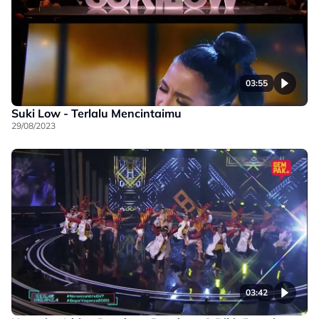
03:55
Suki Low - Terlalu Mencintaimu
29/08/2023
03:42