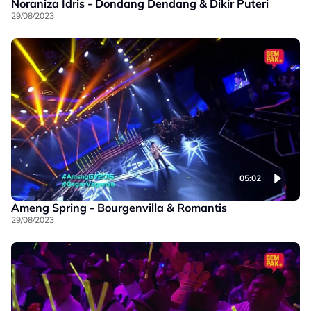
Noraniza Idris - Dondang Dendang & Dikir Puteri
29/08/2023
05:02
Ameng Spring - Bourgenvilla & Romantis
29/08/2023