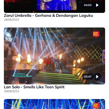
04:03
Zarul Umbrella - Gerhana & Dendangan Laguku
29/08/2023
03:47
Lan Solo - Smells Like Teen Spirit
29/08/2023