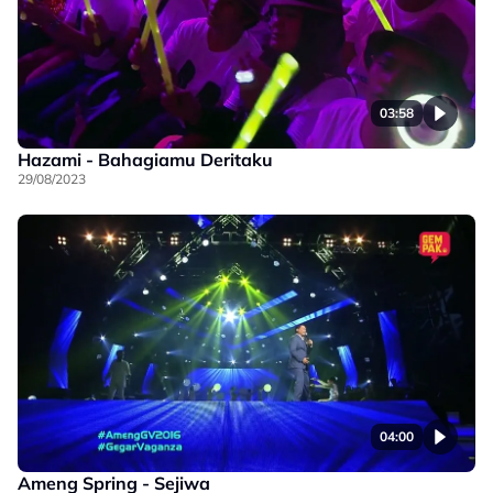
03:58
Hazami - Bahagiamu Deritaku
29/08/2023
04:00
Ameng Spring - Sejiwa