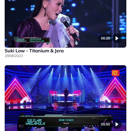
06:20
Suki Low - Titanium & Jera
29/08/2023
05:50