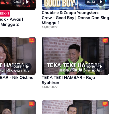
02:18
01:33
Chubb-e & Zeppo Youngsterz
EEK=2
Crew - Good Boy | Dansa Dan Sing
mak - Awas |
Minggu 1
 Minggu 2
14/02/2022
00:53
00:50
AR - Nik Qistina
TEKA TEKI HAMBAR - Raja
Syahiran
14/02/2022