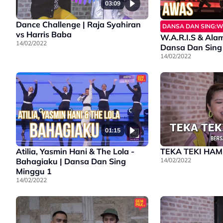
03:09
Dance Challenge | Raja Syahiran
DANSA DAN SING:W
vs Harris Baba
W.A.R.I.S & Ala
14/02/2022
Dansa Dan Sing
14/02/2022
01:15
Atilia, Yasmin Hani & The Lola -
TEKA TEKI HAMB
Bahagiaku | Dansa Dan Sing
14/02/2022
Minggu 1
14/02/2022