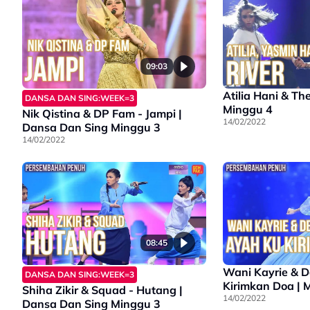
09:03
Atilia Hani & The Lola |
DANSA DAN SING:WEEK=3
Minggu 4
Nik Qistina & DP Fam - Jampi |
14/02/2022
Dansa Dan Sing Minggu 3
14/02/2022
08:45
Wani Kayrie & Delitz | 
DANSA DAN SING:WEEK=3
Kirimkan Doa | 
Shiha Zikir & Squad - Hutang |
14/02/2022
Dansa Dan Sing Minggu 3