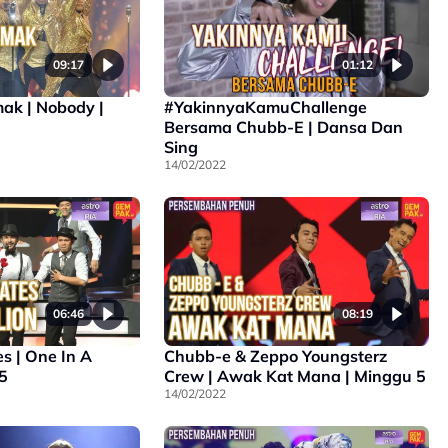
09:17
01:12
mak | Nobody |
#YakinnyaKamuChallenge
Bersama Chubb-E | Dansa Dan
Sing
14/02/2022
06:46
08:19
es | One In A
Chubb-e & Zeppo Youngsterz
 5
Crew | Awak Kat Mana | Minggu 5
14/02/2022