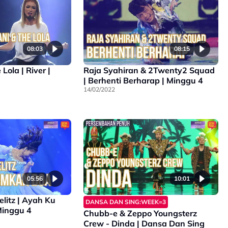
08:03
08:15
 River |
Raja Syahiran & 2Twenty2 Squad
| Berhenti Berharap | Minggu 4
14/02/2022
05:56
10:01
Ayah Ku
DANSA DAN SING:WEEK=3
Minggu 4
Chubb-e & Zeppo Youngsterz
Crew - Dinda | Dansa Dan Sing