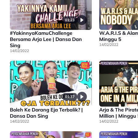
01:23
#YakinnyaKamuChallenge
W.A.R.I.S & Ala
Bersama Arja Lee | Dansa Dan
Minggu 5
Sing
14/02/2022
14/02/2022
01:37
Boleh Ke Dorang Eja Terbalik? |
Arja & The Pirat
Dansa Dan Sing
Million | Minggu
14/02/2022
14/02/2022