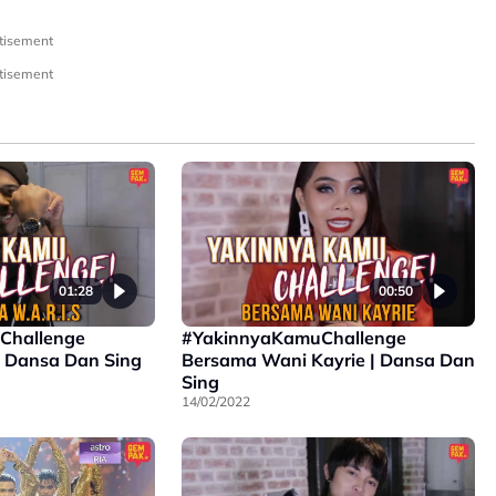
tisement
tisement
01:28
00:50
Challenge
#YakinnyaKamuChallenge
| Dansa Dan Sing
Bersama Wani Kayrie | Dansa Dan
Sing
14/02/2022