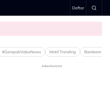
Daftar
#GempakVideoNews
Motif Trending
Bambam Stud
Advertisement