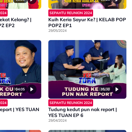
2024
SEPAHTU REUNION 2024
ekat Kelang? |
Kuih Keria Sayur Ke? | KELAB POP
PZ EP2
POPZ EP1
29/05/2024
04:05
05:30
2024
SEPAHTU REUNION 2024
eport | YES TUAN
Tudung kedut pun nak report |
YES TUAN EP 6
29/04/2024