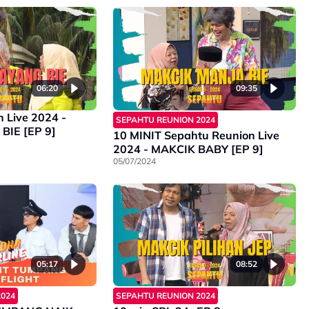
06:20
09:35
 Live 2024 -
SEPAHTU REUNION 2024
IE [EP 9]
10 MINIT Sepahtu Reunion Live
2024 - MAKCIK BABY [EP 9]
05/07/2024
05:17
08:52
2024
SEPAHTU REUNION 2024