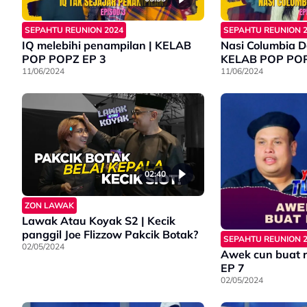
SEPAHTU REUNION 2024
SEPAHTU REUNION 
IQ melebihi penampilan | KELAB
Nasi Columbia D
POP POPZ EP 3
KELAB POP PO
11/06/2024
11/06/2024
02:40
ZON LAWAK
Lawak Atau Koyak S2 | Kecik
panggil Joe Flizzow Pakcik Botak?
SEPAHTU REUNION 
02/05/2024
Awek cun buat r
EP 7
02/05/2024