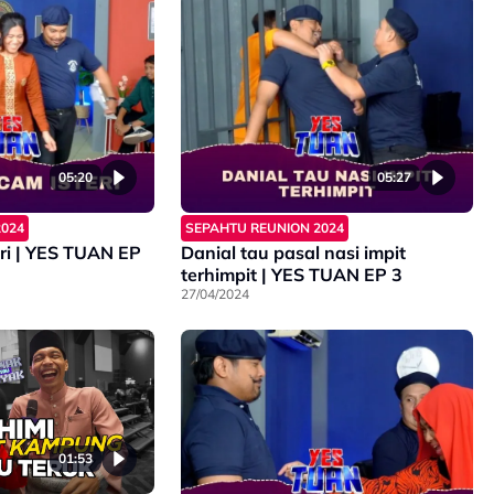
05:20
05:27
2024
SEPAHTU REUNION 2024
eri | YES TUAN EP
Danial tau pasal nasi impit
terhimpit | YES TUAN EP 3
27/04/2024
01:53