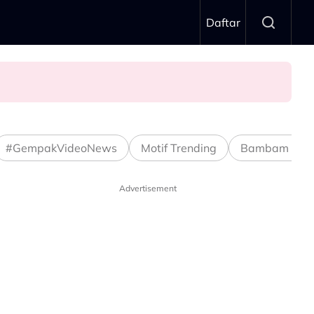
Daftar
#GempakVideoNews
Motif Trending
Bambam Stud
Advertisement