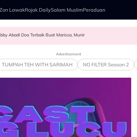
Zon Lawak
Rojak Daily
Salam Muslim
Peraduan
bby Abadi Doa Terbaik Buat Marissa, Munir
alkan Anak Yang Sudah Mati
kenali Doktor
as Pelamin
Advertisement
TUMPAH TEH WITH SARIMAH
NO FILTER Season 2