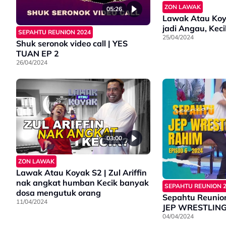
ZON LAWAK
05:26
Lawak Atau Koya
jadi Angau, Keci
SEPAHTU REUNION 2024
25/04/2024
Shuk seronok video call | YES
TUAN EP 2
26/04/2024
03:00
ZON LAWAK
Lawak Atau Koyak S2 | Zul Ariffin
nak angkat humban Kecik banyak
SEPAHTU REUNION 
dosa mengutuk orang
Sepahtu Reunion
11/04/2024
JEP WRESTLING
04/04/2024