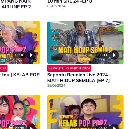
UMPANG NAIK
10 min SRL 24 -EP 8
REDHA AIRLINE EP 2
02/07/2024
05:18
03:11
2024
SEPAHTU REUNION 2024
k tau | KELAB POP
Sepahtu Reunion Live 2024 -
MATI HIDUP SEMULA [EP 7]
28/06/2024
05:35
05:26