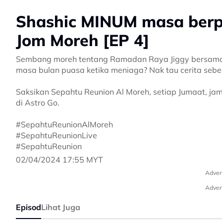
Shashic MINUM masa berp
Jom Moreh [EP 4]
Sembang moreh tentang Ramadan Raya Jiggy bersama t
masa bulan puasa ketika meniaga? Nak tau cerita seben
Saksikan Sepahtu Reunion Al Moreh, setiap Jumaat, ja
di Astro Go.
#SepahtuReunionAlMoreh
#SepahtuReunionLive
#SepahtuReunion
02/04/2024 17:55 MYT
Adver
Adver
Episod
Lihat Juga