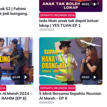
05:32
k S2 | Fahimi
k jadi bangang.
SEPAHTU REUNION 2024
Ieda Moin anak tak dapat keluar
lokap | YES TUAN EP 1
25/04/2024
02:08
05:02
2024
SEPAHTU REUNION 2024
 Al Moreh 2024 -
5 Minit Bersama Sepahtu Reunion
 RAHIM [EP 6]
Al Moreh - EP 6
03/04/2024