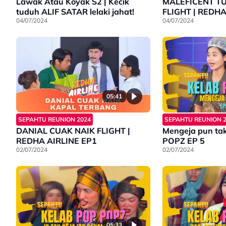
Lawak Atau Koyak S2 | Kecik
MALEFICENT T
tuduh ALIF SATAR lelaki jahat!
FLIGHT | 
04/07/2024
04/07/2024
05:41
SEPAHTU REUNION 2024
SEPAHTU REUNION 
DANIAL CUAK NAIK FLIGHT |
Mengeja pun ta
REDHA AIRLINE EP1
POPZ EP 5
02/07/2024
02/07/2024
05:33