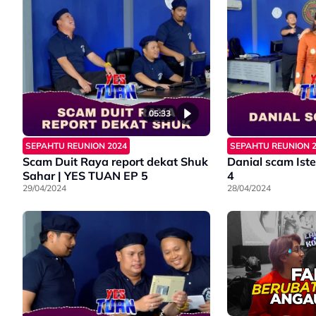
05:33
SEPAHTU REUNION 2024
SEPAHTU REUNION 
Scam Duit Raya report dekat Shuk
Danial scam Ist
Sahar | YES TUAN EP 5
4
29/04/2024
28/04/2024