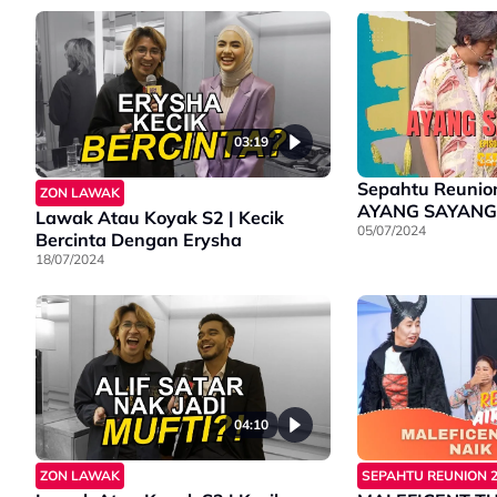
03:19
Sepahtu Reunion
ZON LAWAK
AYANG SAYANG B
Lawak Atau Koyak S2 | Kecik
05/07/2024
Bercinta Dengan Erysha
18/07/2024
04:10
ZON LAWAK
SEPAHTU REUNION 